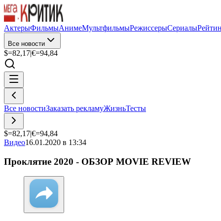
Актеры
Фильмы
Аниме
Мультфильмы
Режиссеры
Сериалы
Рейти
Все новости
$=
82,17
|
€=
94,84
Все новости
Заказать рекламу
Жизнь
Тесты
$=
82,17
|
€=
94,84
Видео
16.01.2020 в 13:34
Проклятие 2020 - ОБЗОР MOVIE REVIEW