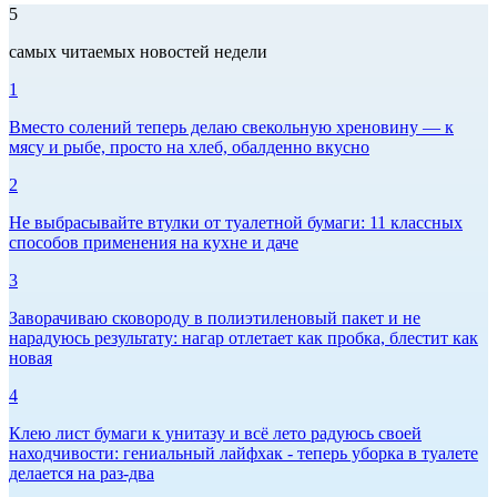
5
самых читаемых новостей недели
1
Вместо солений теперь делаю свекольную хреновину — к
мясу и рыбе, просто на хлеб, обалденно вкусно
2
Не выбрасывайте втулки от туалетной бумаги: 11 классных
способов применения на кухне и даче
3
Заворачиваю сковороду в полиэтиленовый пакет и не
нарадуюсь результату: нагар отлетает как пробка, блестит как
новая
4
Клею лист бумаги к унитазу и всё лето радуюсь своей
находчивости: гениальный лайфхак - теперь уборка в туалете
делается на раз-два