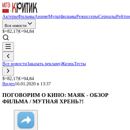
Актеры
Фильмы
Аниме
Мультфильмы
Режиссеры
Сериалы
Рейти
Все новости
$=
82,17
|
€=
94,84
Все новости
Заказать рекламу
Жизнь
Тесты
$=
82,17
|
€=
94,84
Видео
16.01.2020 в 13:37
ПОГОВОРИМ О КИНО: МАЯК - ОБЗОР
ФИЛЬМА / МУТНАЯ ХРЕНЬ?!