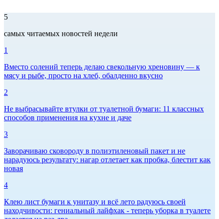
5
самых читаемых новостей недели
1
Вместо солений теперь делаю свекольную хреновину — к
мясу и рыбе, просто на хлеб, обалденно вкусно
2
Не выбрасывайте втулки от туалетной бумаги: 11 классных
способов применения на кухне и даче
3
Заворачиваю сковороду в полиэтиленовый пакет и не
нарадуюсь результату: нагар отлетает как пробка, блестит как
новая
4
Клею лист бумаги к унитазу и всё лето радуюсь своей
находчивости: гениальный лайфхак - теперь уборка в туалете