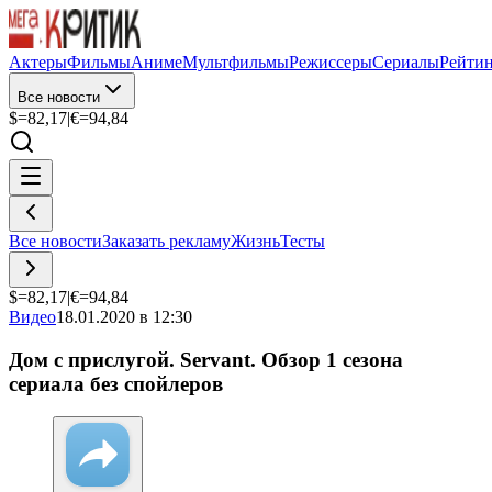
Актеры
Фильмы
Аниме
Мультфильмы
Режиссеры
Сериалы
Рейти
Все новости
$=
82,17
|
€=
94,84
Все новости
Заказать рекламу
Жизнь
Тесты
$=
82,17
|
€=
94,84
Видео
18.01.2020 в 12:30
Дом с прислугой. Servant. Обзор 1 сезона
сериала без спойлеров