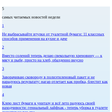
5
самых читаемых новостей недели
1
Не выбрасывайте втулки от туалетной бумаги: 11 классных
способов применения на кухне и даче
2
Вместо солений теперь делаю свекольную хреновину — к
мясу и рыбе, просто на хлеб, обалденно вкусно
3
Заворачиваю сковороду в полиэтиленовый пакет и не
нарадуюсь результату: нагар отлетает как пробка, блестит как
новая
4
Клею лист бумаги к унитазу и всё лето радуюсь своей
находчивости: гениальный лайфхак - теперь уборка в туалете