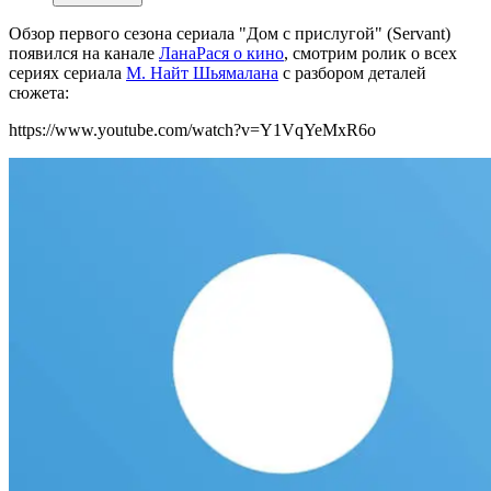
Обзор первого сезона сериала "Дом с прислугой" (Servant)
появился на канале
ЛанаРася о кино
, смотрим ролик о всех
сериях сериала
М. Найт Шьямалана
с разбором деталей
сюжета:
https://www.youtube.com/watch?v=Y1VqYeMxR6o