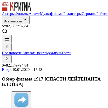
Актеры
Фильмы
Аниме
Мультфильмы
Режиссеры
Сериалы
Рейти
Все новости
$=
82,17
|
€=
94,84
Все новости
Заказать рекламу
Жизнь
Тесты
$=
82,17
|
€=
94,84
Видео
19.01.2020 в 17:48
Обзор фильма 1917 [СПАСТИ ЛЕЙТЕНАНТА
БЛЭЙКА]