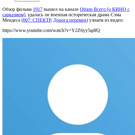
Обзор фильма
1917
вышел на канале
Обзор Всего [о КИНО с
сарказмом]
, удалась ли военная историческая драма Сэма
Мендеса (
007: СПЕКТР
,
Дорога перемен
) узнаем из видео:
https://www.youtube.com/watch?v=Y2Z6yy5qdfQ