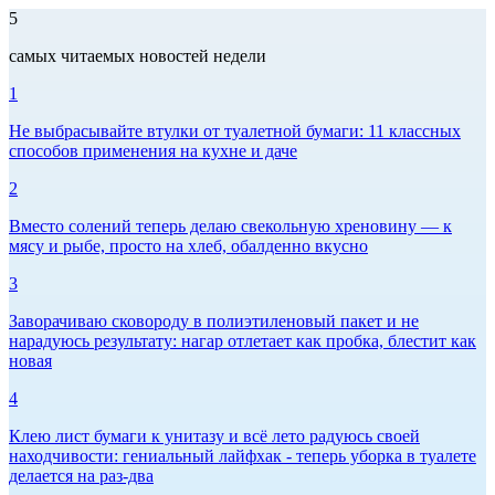
5
самых читаемых новостей недели
1
Не выбрасывайте втулки от туалетной бумаги: 11 классных
способов применения на кухне и даче
2
Вместо солений теперь делаю свекольную хреновину — к
мясу и рыбе, просто на хлеб, обалденно вкусно
3
Заворачиваю сковороду в полиэтиленовый пакет и не
нарадуюсь результату: нагар отлетает как пробка, блестит как
новая
4
Клею лист бумаги к унитазу и всё лето радуюсь своей
находчивости: гениальный лайфхак - теперь уборка в туалете
делается на раз-два