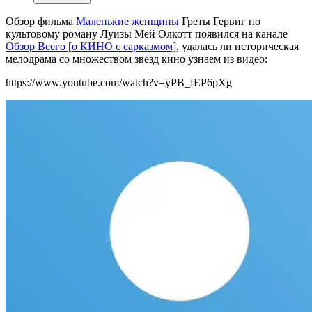
Обзор фильма
Маленькие женщины
Греты Гервиг по
культовому роману Луизы Мей Олкотт появился на канале
Обзор Всего [о КИНО с сарказмом]
, удалась ли историческая
мелодрама со множеством звёзд кино узнаем из видео:
https://www.youtube.com/watch?v=yPB_fEP6pXg