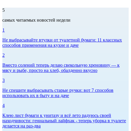
5
самых читаемых новостей недели
1
Не выбрасывайте втулки от туалетной бумаги: 11 классных
способов применения на кухне и даче
2
Вместо солений теперь делаю свекольную хреновину — к
мясу и рыбе, просто на хлеб, обалденно вкусно
3
Не спешите выбрасывать старые ручки: вот 7 способов
использовать их в быту и на даче
4
Клею лист бумаги к унитазу и всё лето радуюсь своей
находчивости: гениальный лайфхак - теперь уборка в туалете
делается на раз-два