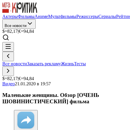
Актеры
Фильмы
Аниме
Мультфильмы
Режиссеры
Сериалы
Рейти
Все новости
$=
82,17
|
€=
94,84
Все новости
Заказать рекламу
Жизнь
Тесты
$=
82,17
|
€=
94,84
Видео
21.01.2020 в 19:57
Маленькие женщины. Обзор [ОЧЕНЬ
ШОВИНИСТИЧЕСКИЙ] фильма