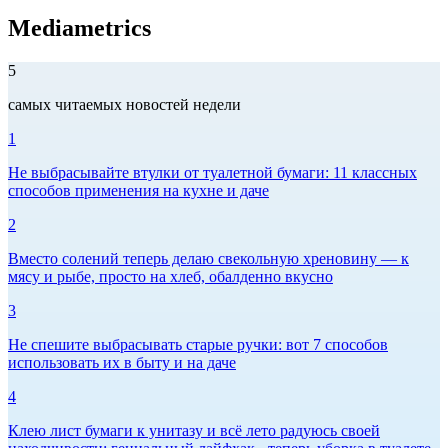
Mediametrics
5
самых читаемых новостей недели
1
Не выбрасывайте втулки от туалетной бумаги: 11 классных
способов применения на кухне и даче
2
Вместо солений теперь делаю свекольную хреновину — к
мясу и рыбе, просто на хлеб, обалденно вкусно
3
Не спешите выбрасывать старые ручки: вот 7 способов
использовать их в быту и на даче
4
Клею лист бумаги к унитазу и всё лето радуюсь своей