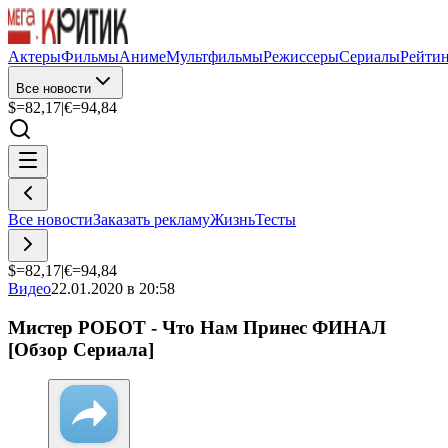
Актеры
Фильмы
Аниме
Мультфильмы
Режиссеры
Сериалы
Рейти
Все новости
$=
82,17
|
€=
94,84
Все новости
Заказать рекламу
Жизнь
Тесты
$=
82,17
|
€=
94,84
Видео
22.01.2020 в 20:58
Мистер РОБОТ - Что Нам Принес ФИНАЛ
[Обзор Сериала]