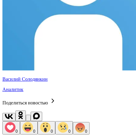
Василий Солодянкин
Аналитик
Поделиться новостью
0
0
0
0
0