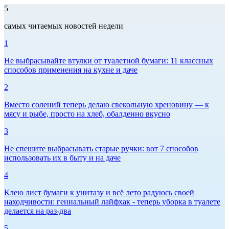
5
самых читаемых новостей недели
1
Не выбрасывайте втулки от туалетной бумаги: 11 классных
способов применения на кухне и даче
2
Вместо солений теперь делаю свекольную хреновину — к
мясу и рыбе, просто на хлеб, обалденно вкусно
3
Не спешите выбрасывать старые ручки: вот 7 способов
использовать их в быту и на даче
4
Клею лист бумаги к унитазу и всё лето радуюсь своей
находчивости: гениальный лайфхак - теперь уборка в туалете
делается на раз-два
5