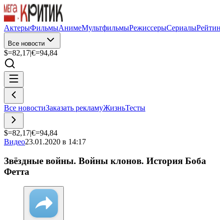
Актеры
Фильмы
Аниме
Мультфильмы
Режиссеры
Сериалы
Рейти
Все новости
$=
82,17
|
€=
94,84
Все новости
Заказать рекламу
Жизнь
Тесты
$=
82,17
|
€=
94,84
Видео
23.01.2020 в 14:17
Звёздные войны. Войны клонов. История Боба
Фетта