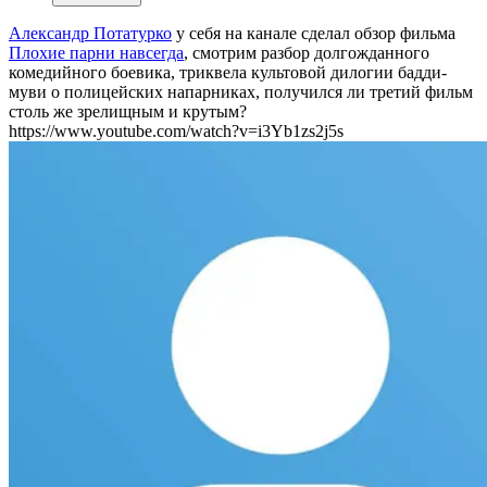
Александр Потатурко
у себя на канале сделал обзор фильма
Плохие парни навсегда
, смотрим разбор долгожданного
комедийного боевика, триквела культовой дилогии бадди-
муви о полицейских напарниках, получился ли третий фильм
столь же зрелищным и крутым?
https://www.youtube.com/watch?v=i3Yb1zs2j5s