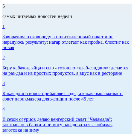
5
самых читаемых новостей недели
1
Заворачиваю сковороду в полиэтиленовый пакет и не
нарадуюсь результату: нагар отлетает как пробка, блестит как
новая
2
Беру кабачок, яйца и сыр - готовлю «клаб-сэндвич»: делается
на раз-два и из простых продуктов, а вкус как в ресторане
3
Какая длина волос прибавляет годы, а какая омолаживает:
совет парикмахера для женщин после 45 лет
4
В сезон огурцов делаю венгерский салат "Чаламада":
закатываю в банки и не могу нарадоваться - любимая
заготовка на зиму