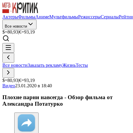
Актеры
Фильмы
Аниме
Мультфильмы
Режиссеры
Сериалы
Рейти
Все новости
$=
80,93
|
€=
93,19
Все новости
Заказать рекламу
Жизнь
Тесты
$=
80,93
|
€=
93,19
Видео
23.01.2020 в 18:40
Плохие парни навсегда - Обзор фильма от
Александра Потатурко