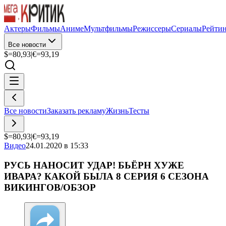
Актеры
Фильмы
Аниме
Мультфильмы
Режиссеры
Сериалы
Рейти
Все новости
$=
80,93
|
€=
93,19
Все новости
Заказать рекламу
Жизнь
Тесты
$=
80,93
|
€=
93,19
Видео
24.01.2020 в 15:33
РУСЬ НАНОСИТ УДАР! БЬЁРН ХУЖЕ
ИВАРА? КАКОЙ БЫЛА 8 СЕРИЯ 6 СЕЗОНА
ВИКИНГОВ/ОБЗОР