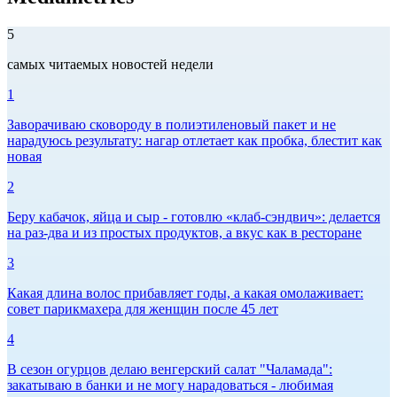
5
самых читаемых новостей недели
1
Заворачиваю сковороду в полиэтиленовый пакет и не
нарадуюсь результату: нагар отлетает как пробка, блестит как
новая
2
Беру кабачок, яйца и сыр - готовлю «клаб-сэндвич»: делается
на раз-два и из простых продуктов, а вкус как в ресторане
3
Какая длина волос прибавляет годы, а какая омолаживает:
совет парикмахера для женщин после 45 лет
4
В сезон огурцов делаю венгерский салат "Чаламада":
закатываю в банки и не могу нарадоваться - любимая