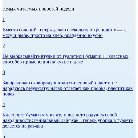
самых читаемых новостей недели
1
Вместо солений теперь делаю свекольную хреновину — к
мясу и рыбе, просто на хлеб, обалденно вкусно
2
Не выбрасывайте втулки от туалетной бумаги: 11 классных
способов применения на кухне и даче
3
Заворачиваю сковороду в полиэтиленовый пакет и не
нарадуюсь результату: нагар отлетает как пробка, блестит как
новая
4
Клею лист бумаги к унитазу и всё лето радуюсь своей
находчивости: гениальный лайфхак - теперь уборка в туалете
делается на раз-два
5