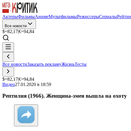
Актеры
Фильмы
Аниме
Мультфильмы
Режиссеры
Сериалы
Рейти
Все новости
$=
82,17
|
€=
94,84
Все новости
Заказать рекламу
Жизнь
Тесты
$=
82,17
|
€=
94,84
Видео
27.01.2020 в 18:59
Рептилия (1966). Женщина-змея вышла на охоту