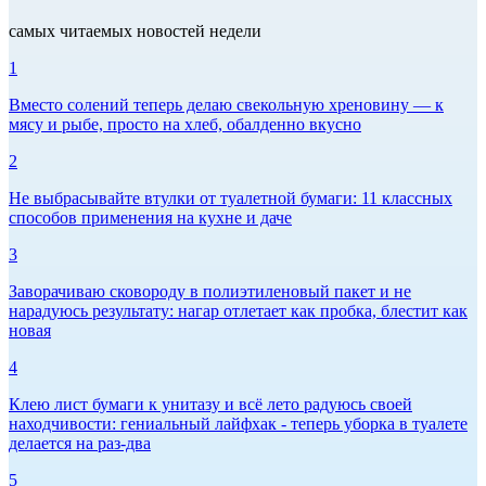
самых читаемых новостей недели
1
Вместо солений теперь делаю свекольную хреновину — к
мясу и рыбе, просто на хлеб, обалденно вкусно
2
Не выбрасывайте втулки от туалетной бумаги: 11 классных
способов применения на кухне и даче
3
Заворачиваю сковороду в полиэтиленовый пакет и не
нарадуюсь результату: нагар отлетает как пробка, блестит как
новая
4
Клею лист бумаги к унитазу и всё лето радуюсь своей
находчивости: гениальный лайфхак - теперь уборка в туалете
делается на раз-два
5