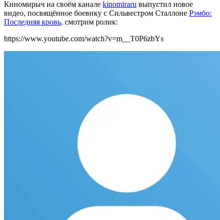
Киномирыч на своём канале
kinomiraru
выпустил новое
видео, посвящённое боевику с Сильвестром Сталлоне
Рэмбо:
Последняя кровь
, смотрим ролик:
https://www.youtube.com/watch?v=m__T0P6zbYs