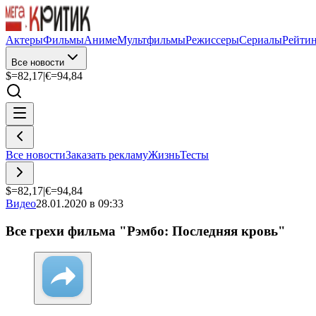
Актеры
Фильмы
Аниме
Мультфильмы
Режиссеры
Сериалы
Рейти
Все новости
$=
82,17
|
€=
94,84
Все новости
Заказать рекламу
Жизнь
Тесты
$=
82,17
|
€=
94,84
Видео
28.01.2020 в 09:33
Все грехи фильма "Рэмбо: Последняя кровь"