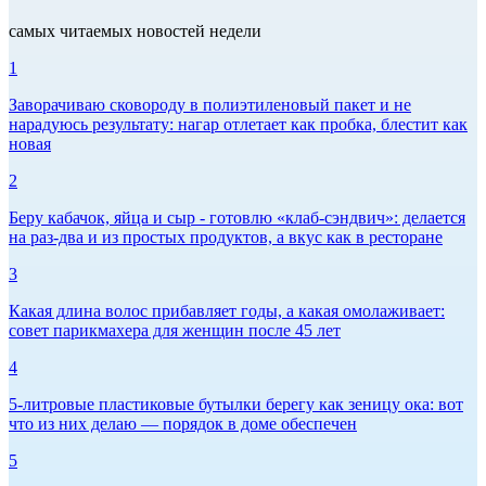
самых читаемых новостей недели
1
Заворачиваю сковороду в полиэтиленовый пакет и не
нарадуюсь результату: нагар отлетает как пробка, блестит как
новая
2
Беру кабачок, яйца и сыр - готовлю «клаб-сэндвич»: делается
на раз-два и из простых продуктов, а вкус как в ресторане
3
Какая длина волос прибавляет годы, а какая омолаживает:
совет парикмахера для женщин после 45 лет
4
5-литровые пластиковые бутылки берегу как зеницу ока: вот
что из них делаю — порядок в доме обеспечен
5