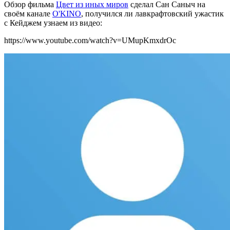
Обзор фильма
Цвет из иных миров
сделал Сан Саныч на
своём канале
O'KINO
, получился ли лавкрафтовский ужастик
с Кейджем узнаем из видео:
https://www.youtube.com/watch?v=UMupKmxdrOc