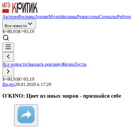
Актеры
Фильмы
Аниме
Мультфильмы
Режиссеры
Сериалы
Рейти
Все новости
$=
80,93
|
€=
93,19
Все новости
Заказать рекламу
Жизнь
Тесты
$=
80,93
|
€=
93,19
Видео
28.01.2020 в 17:29
O'KINO: Цвет из иных миров - признайся себе