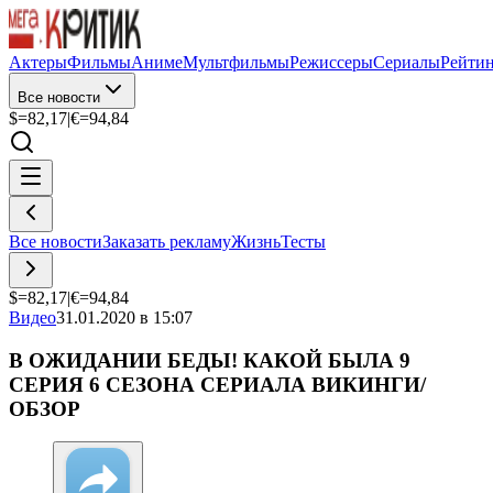
Актеры
Фильмы
Аниме
Мультфильмы
Режиссеры
Сериалы
Рейти
Все новости
$=
82,17
|
€=
94,84
Все новости
Заказать рекламу
Жизнь
Тесты
$=
82,17
|
€=
94,84
Видео
31.01.2020 в 15:07
В ОЖИДАНИИ БЕДЫ! КАКОЙ БЫЛА 9
СЕРИЯ 6 СЕЗОНА СЕРИАЛА ВИКИНГИ/
ОБЗОР