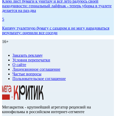
Клею лист бумаги к унитазу и всё лето радуюсь своей
находчивости: гениальный лайфхак - теперь уборка в туалете
делается на раз-два
5
Кипячу туалетную бумагу с сахаром и не могу нарадоваться
результату: оценили все соседи
16+
Заказать рекламу
Условия перепечатки
О сайте
Лицензионное соглашение
Частые вопросы
Пользовательское соглашение
Мегакритик - крупнейший агрегатор рецензий на
кинофильмы в российском интернет-сегменте