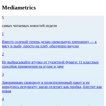
Mediametrics
5
самых читаемых новостей недели
1
Вместо солений теперь делаю свекольную хреновину — к
мясу и рыбе, просто на хлеб, обалденно вкусно
2
Не выбрасывайте втулки от туалетной бумаги: 11 классных
способов применения на кухне и даче
3
Заворачиваю сковороду в полиэтиленовый пакет и не
нарадуюсь результату: нагар отлетает как пробка, блестит как
новая
4