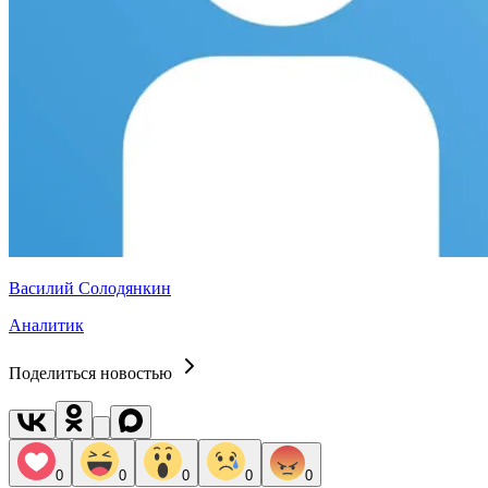
Василий Солодянкин
Аналитик
Поделиться новостью
0
0
0
0
0