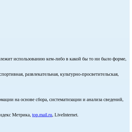
длежит использованию кем-либо в какой бы то ни было форме,
портивная, развлекательная, культурно-просветительская,
ции на основе сбора, систематизации и анализа сведений,
Яндекс Метрика,
top.mail.ru
, LiveInternet.