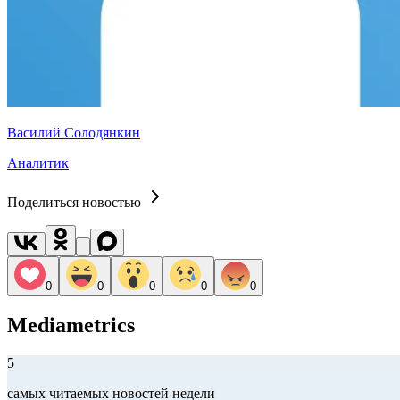
Василий Солодянкин
Аналитик
Поделиться новостью
0
0
0
0
0
Mediametrics
5
самых читаемых новостей недели