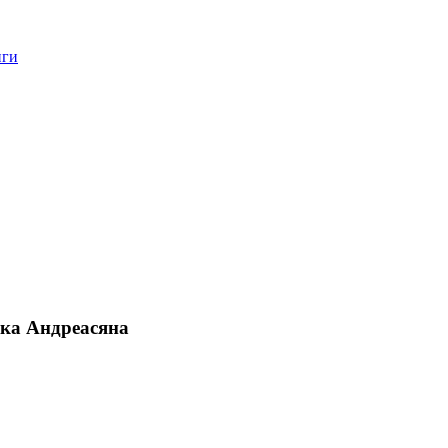
нги
ка Андреасяна