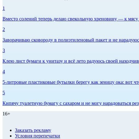
1
Вместо солений теперь делаю свекольную хреновину — к мясу и
2
Заворачиваю сковороду в полиэтиленовый пакет и не нарадуюсь 
3
Клею лист бумаги к унитазу и всё лето радуюсь своей находчиво
4
5-литровые пластиковые бутылки берегу как зеницу ока: вот ч
5
Кипячу туалетную бумагу с сахаром и не могу нарадоваться рез
16+
Заказать рекламу
Условия перепечатки