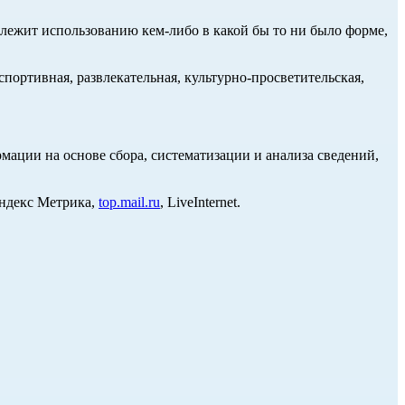
длежит использованию кем-либо в какой бы то ни было форме,
портивная, развлекательная, культурно-просветительская,
ции на основе сбора, систематизации и анализа сведений,
Яндекс Метрика,
top.mail.ru
, LiveInternet.