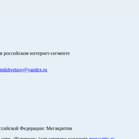
в российском интернет-сегменте
mdshvetsov@yandex.ru
оссийской Федерации: Мегакритик
ети «Интернет» (для сетевого издания):
megacritic.ru