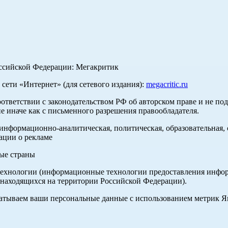
оссийской Федерации: Мегакритик
ети «Интернет» (для сетевого издания):
megacritic.ru
оответствии с законодательством РФ об авторском праве и не по
е иначе как с письменного разрешения правообладателя.
нформационно-аналитическая, политическая, образовательная, с
ации о рекламе
ные страны
хнологии (информационные технологии предоставления информа
 находящихся на территории Российской Федерации).
абатываем ваши персональные данные с использованием метрик 