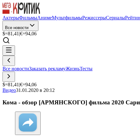
Актеры
Фильмы
Аниме
Мультфильмы
Режиссеры
Сериалы
Рейти
Все новости
$=
81,41
|
€=
94,06
Все новости
Заказать рекламу
Жизнь
Тесты
$=
81,41
|
€=
94,06
Видео
31.01.2020 в 20:12
Кома - обзор [АРМЯНСКОГО] фильма 2020 Сари