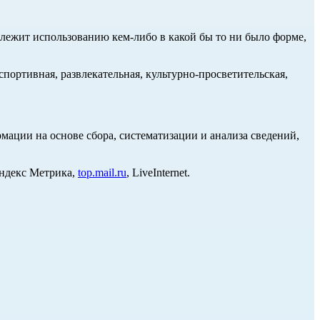
длежит использованию кем-либо в какой бы то ни было форме,
портивная, развлекательная, культурно-просветительская,
ции на основе сбора, систематизации и анализа сведений,
Яндекс Метрика,
top.mail.ru
, LiveInternet.