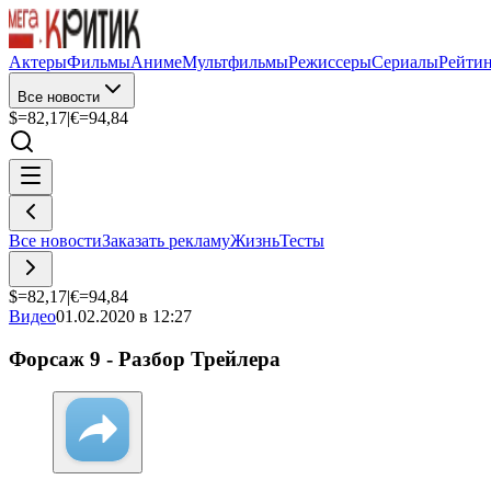
Актеры
Фильмы
Аниме
Мультфильмы
Режиссеры
Сериалы
Рейти
Все новости
$=
82,17
|
€=
94,84
Все новости
Заказать рекламу
Жизнь
Тесты
$=
82,17
|
€=
94,84
Видео
01.02.2020 в 12:27
Форсаж 9 - Разбор Трейлера