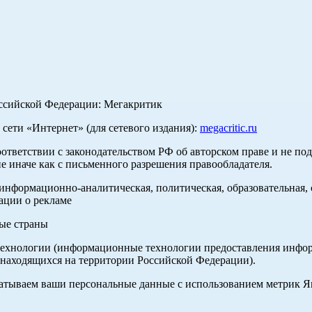
оссийской Федерации: Мегакритик
ети «Интернет» (для сетевого издания):
megacritic.ru
оответствии с законодательством РФ об авторском праве и не по
е иначе как с письменного разрешения правообладателя.
нформационно-аналитическая, политическая, образовательная, с
ации о рекламе
ные страны
хнологии (информационные технологии предоставления информа
 находящихся на территории Российской Федерации).
абатываем ваши персональные данные с использованием метрик 