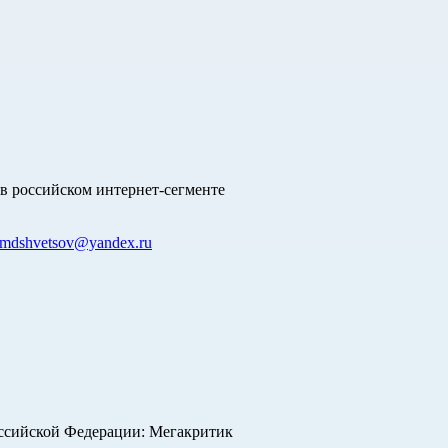
в российском интернет-сегменте
mdshvetsov@yandex.ru
оссийской Федерации: Мегакритик