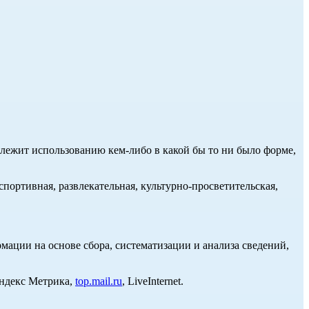
длежит использованию кем-либо в какой бы то ни было форме,
портивная, развлекательная, культурно-просветительская,
ции на основе сбора, систематизации и анализа сведений,
Яндекс Метрика,
top.mail.ru
, LiveInternet.