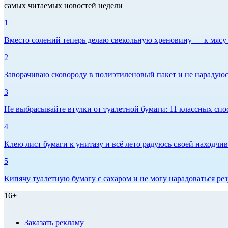
самых читаемых новостей недели
1
Вместо солений теперь делаю свекольную хреновину — к мясу и
2
Заворачиваю сковороду в полиэтиленовый пакет и не нарадуюсь 
3
Не выбрасывайте втулки от туалетной бумаги: 11 классных спо
4
Клею лист бумаги к унитазу и всё лето радуюсь своей находчиво
5
Кипячу туалетную бумагу с сахаром и не могу нарадоваться рез
16+
Заказать рекламу