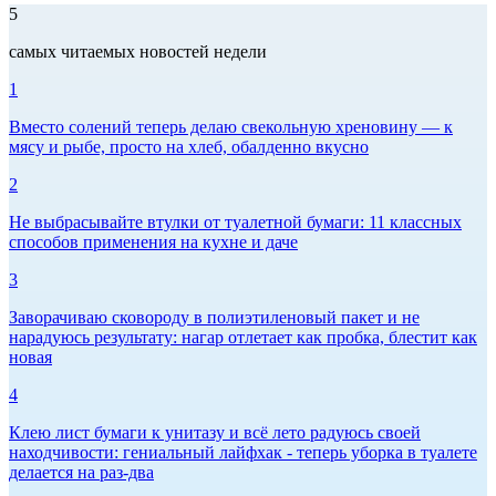
5
самых читаемых новостей недели
1
Вместо солений теперь делаю свекольную хреновину — к
мясу и рыбе, просто на хлеб, обалденно вкусно
2
Не выбрасывайте втулки от туалетной бумаги: 11 классных
способов применения на кухне и даче
3
Заворачиваю сковороду в полиэтиленовый пакет и не
нарадуюсь результату: нагар отлетает как пробка, блестит как
новая
4
Клею лист бумаги к унитазу и всё лето радуюсь своей
находчивости: гениальный лайфхак - теперь уборка в туалете
делается на раз-два