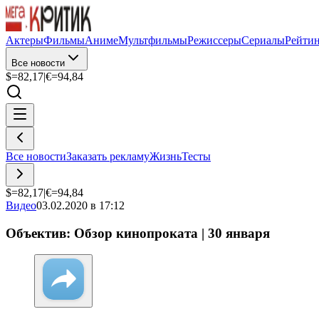
Актеры
Фильмы
Аниме
Мультфильмы
Режиссеры
Сериалы
Рейти
Все новости
$=
82,17
|
€=
94,84
Все новости
Заказать рекламу
Жизнь
Тесты
$=
82,17
|
€=
94,84
Видео
03.02.2020 в 17:12
Объектив: Обзор кинопроката | 30 января