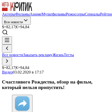
Актеры
Фильмы
Аниме
Мультфильмы
Режиссеры
Сериалы
Рейти
Все новости
$=
82,17
|
€=
94,84
Все новости
Заказать рекламу
Жизнь
Тесты
$=
82,17
|
€=
94,84
Видео
03.02.2020 в 17:17
Счастливого Рождества, обзор на фильм,
который нельзя пропустить!