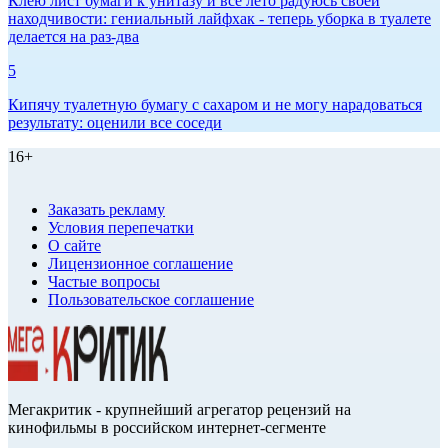
Клею лист бумаги к унитазу и всё лето радуюсь своей
находчивости: гениальный лайфхак - теперь уборка в туалете
делается на раз-два
5
Кипячу туалетную бумагу с сахаром и не могу нарадоваться
результату: оценили все соседи
16+
Заказать рекламу
Условия перепечатки
О сайте
Лицензионное соглашение
Частые вопросы
Пользовательское соглашение
Мегакритик - крупнейший агрегатор рецензий на
кинофильмы в российском интернет-сегменте