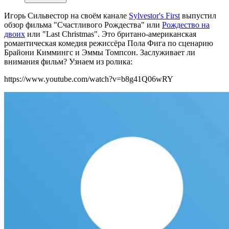
Игорь Сильвестор на своём канале
Sylvestor's First
выпустил
обзор фильма "Счастливого Рождества" или
Рождество на
двоих
или "Last Christmas". Это британо-американская
романтическая комедия режиссёра Пола Фига по сценарию
Брайони Киммингс и Эммы Томпсон. Заслуживает ли
внимания фильм? Узнаем из ролика:
https://www.youtube.com/watch?v=b8g41Q06wRY