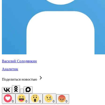
Василий Солодянкин
Аналитик
Поделиться новостью
0
0
0
0
0