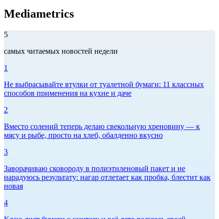
Mediametrics
5
самых читаемых новостей недели
1
Не выбрасывайте втулки от туалетной бумаги: 11 классных
способов применения на кухне и даче
2
Вместо солений теперь делаю свекольную хреновину — к
мясу и рыбе, просто на хлеб, обалденно вкусно
3
Заворачиваю сковороду в полиэтиленовый пакет и не
нарадуюсь результату: нагар отлетает как пробка, блестит как
новая
4