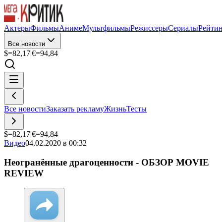
Актеры
Фильмы
Аниме
Мультфильмы
Режиссеры
Сериалы
Рейти
Все новости
$=
82,17
|
€=
94,84
Все новости
Заказать рекламу
Жизнь
Тесты
$=
82,17
|
€=
94,84
Видео
04.02.2020 в 00:32
Неогранённые драгоценности - ОБЗОР MOVIE
REVIEW