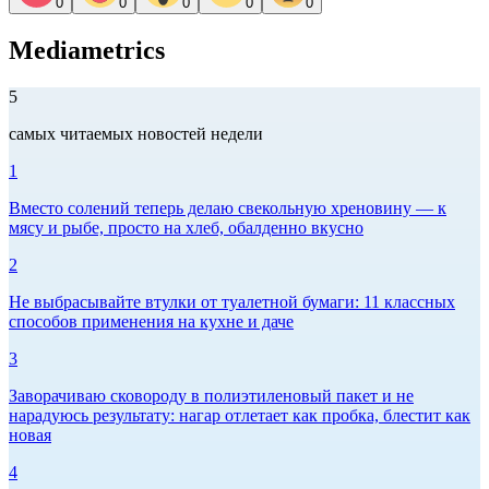
0
0
0
0
0
Mediametrics
5
самых читаемых новостей недели
1
Вместо солений теперь делаю свекольную хреновину — к
мясу и рыбе, просто на хлеб, обалденно вкусно
2
Не выбрасывайте втулки от туалетной бумаги: 11 классных
способов применения на кухне и даче
3
Заворачиваю сковороду в полиэтиленовый пакет и не
нарадуюсь результату: нагар отлетает как пробка, блестит как
новая
4