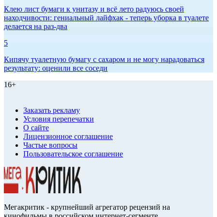
Клею лист бумаги к унитазу и всё лето радуюсь своей
находчивости: гениальный лайфхак - теперь уборка в туалете
делается на раз-два
5
Кипячу туалетную бумагу с сахаром и не могу нарадоваться
результату: оценили все соседи
16+
Заказать рекламу
Условия перепечатки
О сайте
Лицензионное соглашение
Частые вопросы
Пользовательское соглашение
Мегакритик - крупнейший агрегатор рецензий на
кинофильмы в российском интернет-сегменте