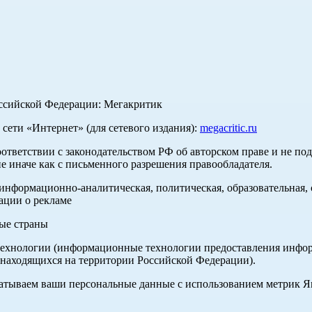
оссийской Федерации: Мегакритик
ети «Интернет» (для сетевого издания):
megacritic.ru
оответствии с законодательством РФ об авторском праве и не по
е иначе как с письменного разрешения правообладателя.
нформационно-аналитическая, политическая, образовательная, с
ации о рекламе
ные страны
хнологии (информационные технологии предоставления информа
 находящихся на территории Российской Федерации).
абатываем ваши персональные данные с использованием метрик 