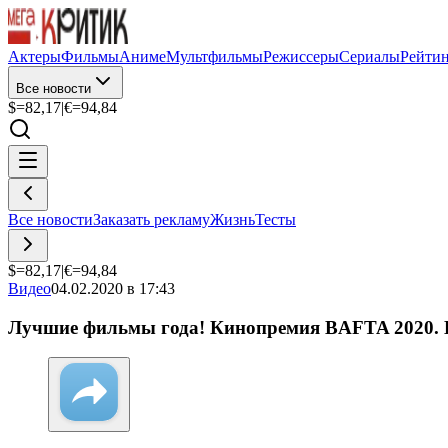
Актеры
Фильмы
Аниме
Мультфильмы
Режиссеры
Сериалы
Рейти
Все новости
$=
82,17
|
€=
94,84
Все новости
Заказать рекламу
Жизнь
Тесты
$=
82,17
|
€=
94,84
Видео
04.02.2020 в 17:43
Лучшие фильмы года! Кинопремия BAFTA 2020. Н