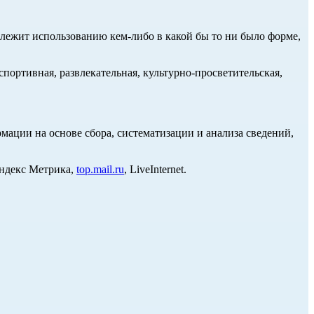
длежит использованию кем-либо в какой бы то ни было форме,
портивная, развлекательная, культурно-просветительская,
ции на основе сбора, систематизации и анализа сведений,
Яндекс Метрика,
top.mail.ru
, LiveInternet.