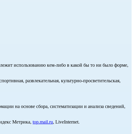
длежит использованию кем-либо в какой бы то ни было форме,
портивная, развлекательная, культурно-просветительская,
ции на основе сбора, систематизации и анализа сведений,
Яндекс Метрика,
top.mail.ru
, LiveInternet.