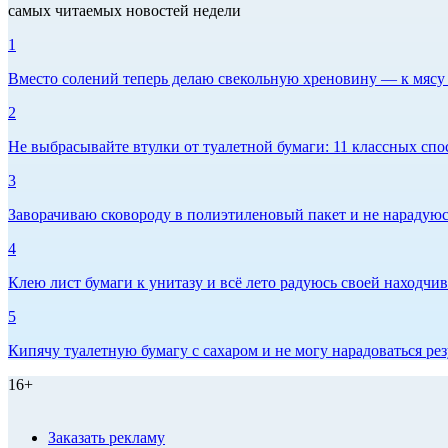
самых читаемых новостей недели
1
Вместо солений теперь делаю свекольную хреновину — к мясу и
2
Не выбрасывайте втулки от туалетной бумаги: 11 классных спо
3
Заворачиваю сковороду в полиэтиленовый пакет и не нарадуюсь 
4
Клею лист бумаги к унитазу и всё лето радуюсь своей находчиво
5
Кипячу туалетную бумагу с сахаром и не могу нарадоваться рез
16+
Заказать рекламу