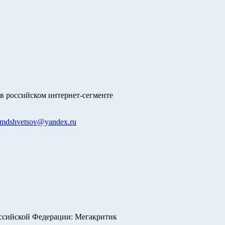
в российском интернет-сегменте
mdshvetsov@yandex.ru
оссийской Федерации: Мегакритик