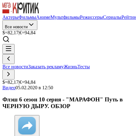
Актеры
Фильмы
Аниме
Мультфильмы
Режиссеры
Сериалы
Рейти
Все новости
$=
82,17
|
€=
94,84
Все новости
Заказать рекламу
Жизнь
Тесты
$=
82,17
|
€=
94,84
Видео
05.02.2020 в 12:50
Флэш 6 сезон 10 серия - "МАРАФОН" Путь в
ЧЕРНУЮ ДЫРУ. ОБЗОР