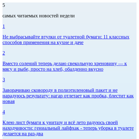
5
самых читаемых новостей недели
1
Не выбрасывайте втулки от туалетной бумаги: 11 классных
способов применения на кухне и даче
2
Вместо солений теперь делаю свекольную хреновину — к
мясу и рыбе, просто на хлеб, обалденно вкусно
3
Заворачиваю сковороду в полиэтиленовый пакет и не
нарадуюсь результату: нагар отлетает как пробка, блестит как
новая
4
Клею лист бумаги к унитазу и всё лето радуюсь своей
находчивости: гениальный лайфхак - теперь уборка в туалете
делается на раз-два