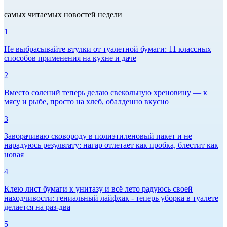
самых читаемых новостей недели
1
Не выбрасывайте втулки от туалетной бумаги: 11 классных
способов применения на кухне и даче
2
Вместо солений теперь делаю свекольную хреновину — к
мясу и рыбе, просто на хлеб, обалденно вкусно
3
Заворачиваю сковороду в полиэтиленовый пакет и не
нарадуюсь результату: нагар отлетает как пробка, блестит как
новая
4
Клею лист бумаги к унитазу и всё лето радуюсь своей
находчивости: гениальный лайфхак - теперь уборка в туалете
делается на раз-два
5