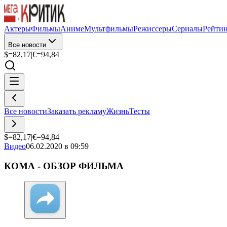
Актеры
Фильмы
Аниме
Мультфильмы
Режиссеры
Сериалы
Рейти
Все новости
$=
82,17
|
€=
94,84
Все новости
Заказать рекламу
Жизнь
Тесты
$=
82,17
|
€=
94,84
Видео
06.02.2020 в 09:59
КОМА - ОБЗОР ФИЛЬМА