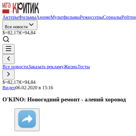
Актеры
Фильмы
Аниме
Мультфильмы
Режиссеры
Сериалы
Рейти
Все новости
$=
82,17
|
€=
94,84
Все новости
Заказать рекламу
Жизнь
Тесты
$=
82,17
|
€=
94,84
Видео
06.02.2020 в 15:16
O'KINO: Новогодний ремонт - алений хоровод