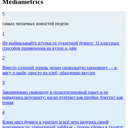
Mediametrics
5
самых читаемых новостей недели
1
Не выбрасывайте втулки от туалетной бумаги: 11 классных
способов применения на кухне и даче
2
Вместо солений теперь делаю свекольную хреновину — к
мясу и рыбе, просто на хлеб, обалденно вкусно
3
Заворачиваю сковороду в полиэтиленовый пакет и не
нарадуюсь результату: нагар отлетает как пробка, блестит как
новая
4
Клею лист бумаги к унитазу и всё лето радуюсь своей
находчивости: гениальный лайфхак - теперь уборка в туалете