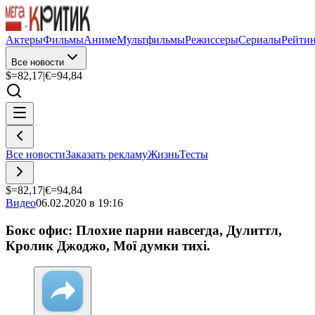
Актеры
Фильмы
Аниме
Мультфильмы
Режиссеры
Сериалы
Рейти
Все новости
$=
82,17
|
€=
94,84
Все новости
Заказать рекламу
Жизнь
Тесты
$=
82,17
|
€=
94,84
Видео
06.02.2020 в 19:16
Бокс офис: Плохие парни навсегда, Дулиттл,
Кролик Джоджо, Мої думки тихі.