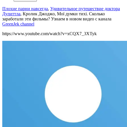
Плохие парни навсегда
,
Удивительное путешествие доктора
Дулиттла
, Кролик Джоджо, Мої думки тихі. Сколько
заработали эти фильмы? Узнаем в новом видео с канала
GreenJek channel
https://www.youtube.com/watch?v=xCQX7_3XTyk