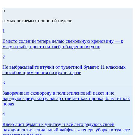
5
самых читаемых новостей недели
1
Вместо солений теперь делаю свекольную хреновину — к
мясу и рыбе, просто на хлеб, обалденно вкусно
2
Не выбрасывайте втулки от туалетной бумаги: 11 классных
способов применения на кухне и даче
3
Заворачиваю сковороду в полиэтиленовый пакет и не
нарадуюсь результату: нагар отлетает как пробка, блестит как
новая
4
Клею лист бумаги к унитазу и всё лето радуюсь своей
находчивости: гениальный лайфхак - теперь уборка в туалете