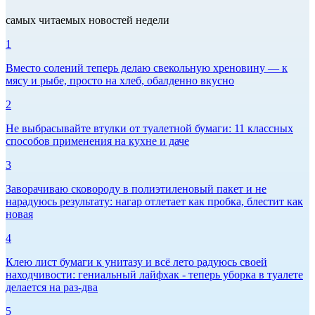
самых читаемых новостей недели
1
Вместо солений теперь делаю свекольную хреновину — к
мясу и рыбе, просто на хлеб, обалденно вкусно
2
Не выбрасывайте втулки от туалетной бумаги: 11 классных
способов применения на кухне и даче
3
Заворачиваю сковороду в полиэтиленовый пакет и не
нарадуюсь результату: нагар отлетает как пробка, блестит как
новая
4
Клею лист бумаги к унитазу и всё лето радуюсь своей
находчивости: гениальный лайфхак - теперь уборка в туалете
делается на раз-два
5