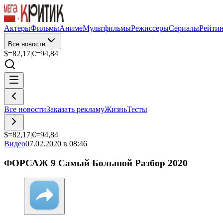
Актеры
Фильмы
Аниме
Мультфильмы
Режиссеры
Сериалы
Рейти
Все новости
$=
82,17
|
€=
94,84
Все новости
Заказать рекламу
Жизнь
Тесты
$=
82,17
|
€=
94,84
Видео
07.02.2020 в 08:46
ФОРСАЖ 9 Самый Большой Разбор 2020