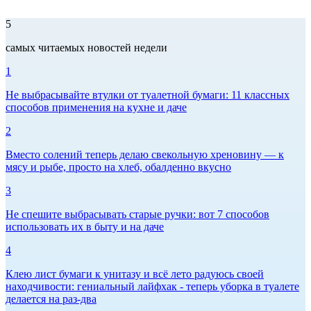
5
самых читаемых новостей недели
1
Не выбрасывайте втулки от туалетной бумаги: 11 классных
способов применения на кухне и даче
2
Вместо солений теперь делаю свекольную хреновину — к
мясу и рыбе, просто на хлеб, обалденно вкусно
3
Не спешите выбрасывать старые ручки: вот 7 способов
использовать их в быту и на даче
4
Клею лист бумаги к унитазу и всё лето радуюсь своей
находчивости: гениальный лайфхак - теперь уборка в туалете
делается на раз-два