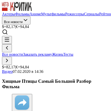
Актеры
Фильмы
Аниме
Мультфильмы
Режиссеры
Сериалы
Рейти
Все новости
$=
82,17
|
€=
94,84
Все новости
Заказать рекламу
Жизнь
Тесты
$=
82,17
|
€=
94,84
Видео
07.02.2020 в 14:36
Хищные Птицы Самый Большой Разбор
Фильма