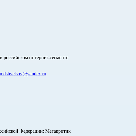
в российском интернет-сегменте
mdshvetsov@yandex.ru
оссийской Федерации: Мегакритик