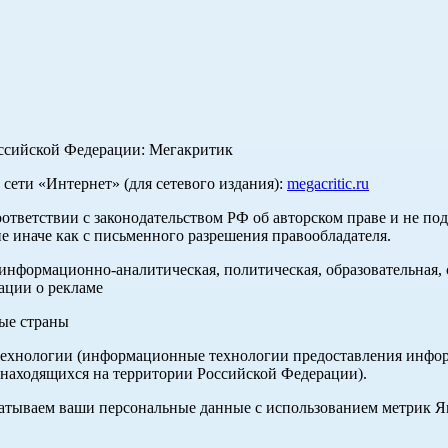
оссийской Федерации: Мегакритик
ети «Интернет» (для сетевого издания):
megacritic.ru
оответствии с законодательством РФ об авторском праве и не по
е иначе как с письменного разрешения правообладателя.
нформационно-аналитическая, политическая, образовательная, с
ации о рекламе
ные страны
хнологии (информационные технологии предоставления информа
 находящихся на территории Российской Федерации).
абатываем ваши персональные данные с использованием метрик 