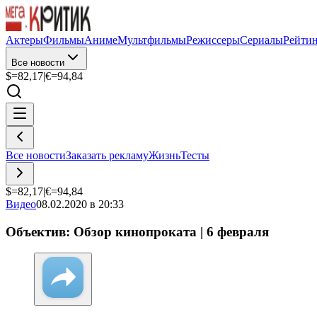
Актеры
Фильмы
Аниме
Мультфильмы
Режиссеры
Сериалы
Рейти
Все новости
$=
82,17
|
€=
94,84
Все новости
Заказать рекламу
Жизнь
Тесты
$=
82,17
|
€=
94,84
Видео
08.02.2020 в 20:33
Объектив: Обзор кинопроката | 6 февраля