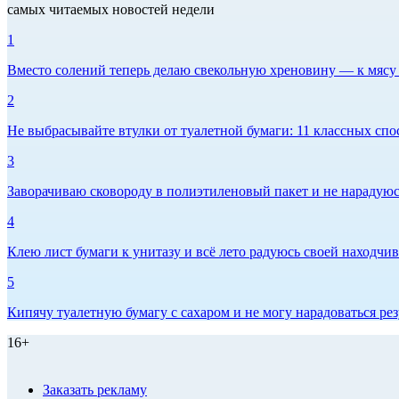
самых читаемых новостей недели
1
Вместо солений теперь делаю свекольную хреновину — к мясу и
2
Не выбрасывайте втулки от туалетной бумаги: 11 классных спо
3
Заворачиваю сковороду в полиэтиленовый пакет и не нарадуюсь 
4
Клею лист бумаги к унитазу и всё лето радуюсь своей находчиво
5
Кипячу туалетную бумагу с сахаром и не могу нарадоваться рез
16+
Заказать рекламу