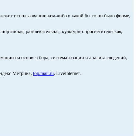
длежит использованию кем-либо в какой бы то ни было форме,
портивная, развлекательная, культурно-просветительская,
ции на основе сбора, систематизации и анализа сведений,
Яндекс Метрика,
top.mail.ru
, LiveInternet.