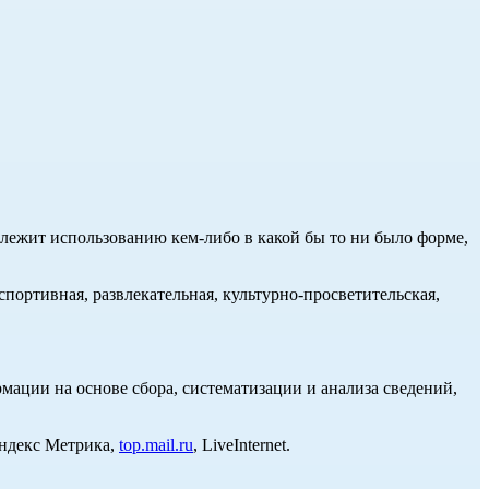
длежит использованию кем-либо в какой бы то ни было форме,
портивная, развлекательная, культурно-просветительская,
ции на основе сбора, систематизации и анализа сведений,
Яндекс Метрика,
top.mail.ru
, LiveInternet.