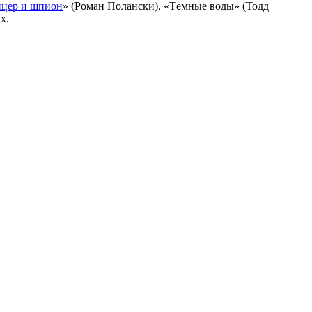
цер и шпион
» (Роман Полански), «Тёмные воды» (Тодд
х.