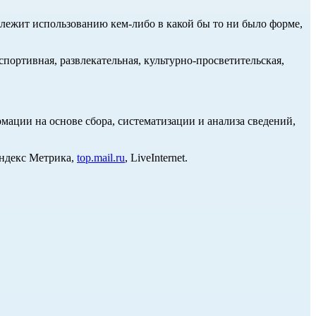
длежит использованию кем-либо в какой бы то ни было форме,
портивная, развлекательная, культурно-просветительская,
ции на основе сбора, систематизации и анализа сведений,
Яндекс Метрика,
top.mail.ru
, LiveInternet.