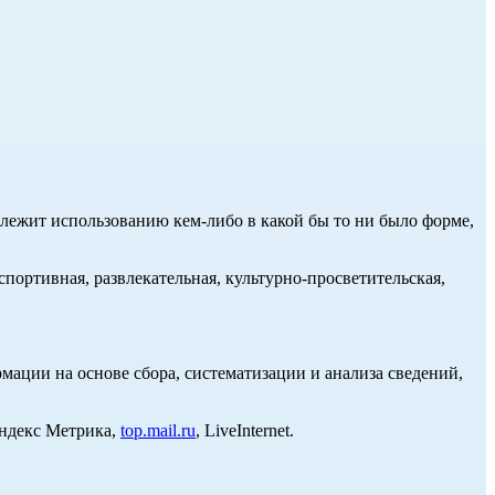
длежит использованию кем-либо в какой бы то ни было форме,
портивная, развлекательная, культурно-просветительская,
ции на основе сбора, систематизации и анализа сведений,
Яндекс Метрика,
top.mail.ru
, LiveInternet.