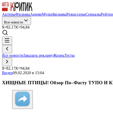
Актеры
Фильмы
Аниме
Мультфильмы
Режиссеры
Сериалы
Рейти
Все новости
$=
82,17
|
€=
94,84
Все новости
Заказать рекламу
Жизнь
Тесты
$=
82,17
|
€=
94,84
Видео
09.02.2020 в 15:04
ХИЩНЫЕ ПТИЦЫ! Обзор По–Фасту ТУПО И К