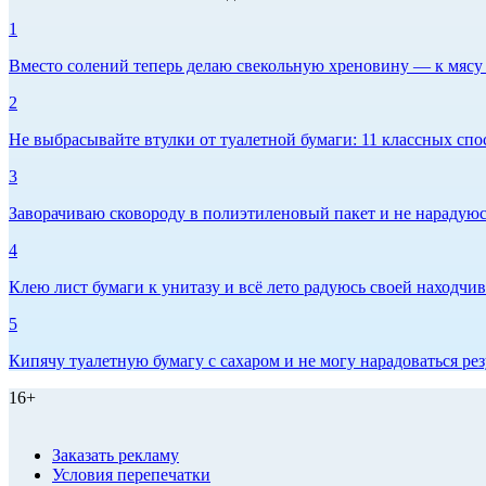
1
Вместо солений теперь делаю свекольную хреновину — к мясу и
2
Не выбрасывайте втулки от туалетной бумаги: 11 классных спо
3
Заворачиваю сковороду в полиэтиленовый пакет и не нарадуюсь 
4
Клею лист бумаги к унитазу и всё лето радуюсь своей находчиво
5
Кипячу туалетную бумагу с сахаром и не могу нарадоваться рез
16+
Заказать рекламу
Условия перепечатки