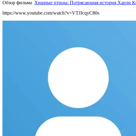
Обзор фильма
Хищные птицы: Потрясающая история Харли 
https://www.youtube.com/watch?v=VTJJcqyC80s