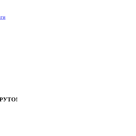
нги
РУТО!