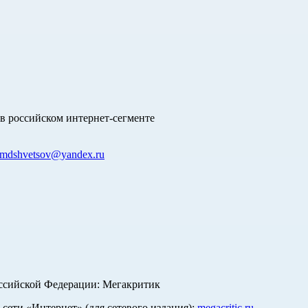
в российском интернет-сегменте
mdshvetsov@yandex.ru
оссийской Федерации: Мегакритик
ети «Интернет» (для сетевого издания):
megacritic.ru