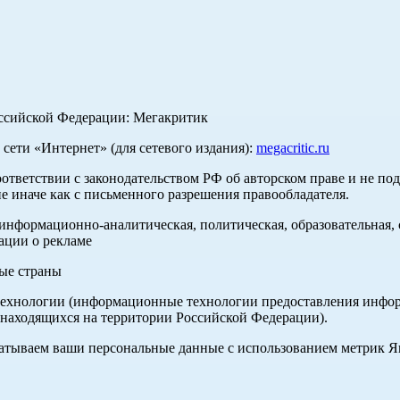
оссийской Федерации: Мегакритик
ети «Интернет» (для сетевого издания):
megacritic.ru
оответствии с законодательством РФ об авторском праве и не по
е иначе как с письменного разрешения правообладателя.
нформационно-аналитическая, политическая, образовательная, с
ации о рекламе
ные страны
хнологии (информационные технологии предоставления информа
 находящихся на территории Российской Федерации).
абатываем ваши персональные данные с использованием метрик 