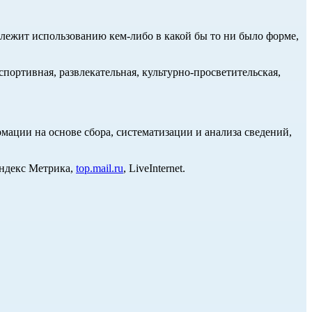
длежит использованию кем-либо в какой бы то ни было форме,
портивная, развлекательная, культурно-просветительская,
ции на основе сбора, систематизации и анализа сведений,
Яндекс Метрика,
top.mail.ru
, LiveInternet.