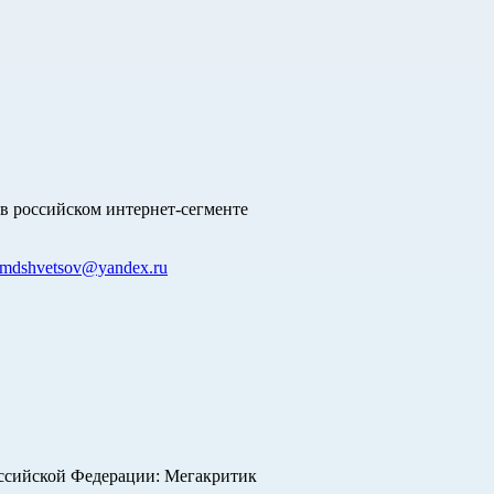
в российском интернет-сегменте
mdshvetsov@yandex.ru
оссийской Федерации: Мегакритик