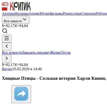
Актеры
Фильмы
Аниме
Мультфильмы
Режиссеры
Сериалы
Рейти
Все новости
$=
82,17
|
€=
94,84
Все новости
Заказать рекламу
Жизнь
Тесты
$=
82,17
|
€=
94,84
Видео
10.02.2020 в 14:46
Хищные Птицы - Сольная история Харли Квинн,