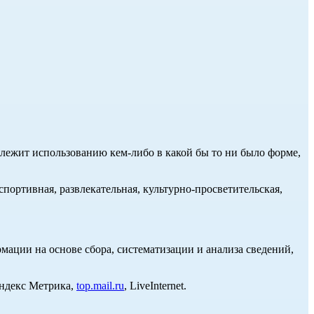
длежит использованию кем-либо в какой бы то ни было форме,
портивная, развлекательная, культурно-просветительская,
ции на основе сбора, систематизации и анализа сведений,
Яндекс Метрика,
top.mail.ru
, LiveInternet.