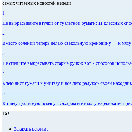
самых читаемых новостей недели
1
Не выбрасывайте втулки от туалетной бумаги: 11 классных спо
2
Вместо солений теперь делаю свекольную хреновину — к мясу и
3
Не спешите выбрасывать старые ручки: вот 7 способов использо
4
Клею лист бумаги к унитазу и всё лето радуюсь своей находчиво
5
Кипячу туалетную бумагу с сахаром и не могу нарадоваться рез
16+
Заказать рекламу