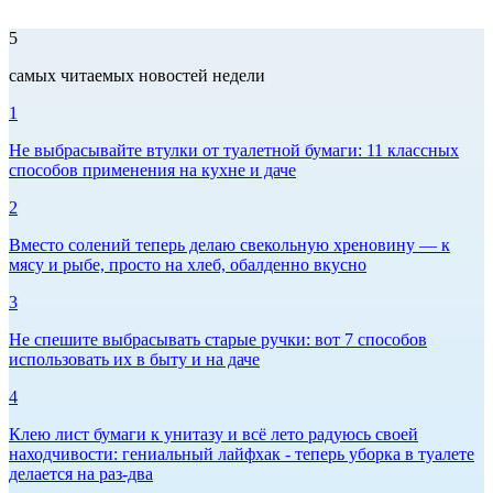
5
самых читаемых новостей недели
1
Не выбрасывайте втулки от туалетной бумаги: 11 классных
способов применения на кухне и даче
2
Вместо солений теперь делаю свекольную хреновину — к
мясу и рыбе, просто на хлеб, обалденно вкусно
3
Не спешите выбрасывать старые ручки: вот 7 способов
использовать их в быту и на даче
4
Клею лист бумаги к унитазу и всё лето радуюсь своей
находчивости: гениальный лайфхак - теперь уборка в туалете
делается на раз-два