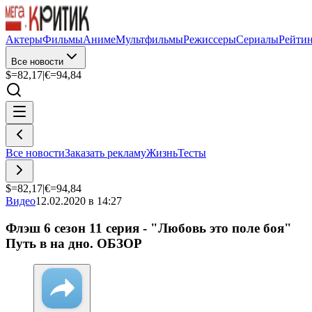
Актеры
Фильмы
Аниме
Мультфильмы
Режиссеры
Сериалы
Рейти
Все новости
$=
82,17
|
€=
94,84
Все новости
Заказать рекламу
Жизнь
Тесты
$=
82,17
|
€=
94,84
Видео
12.02.2020 в 14:27
Флэш 6 сезон 11 серия - "Любовь это поле боя"
Путь в на дно. ОБЗОР