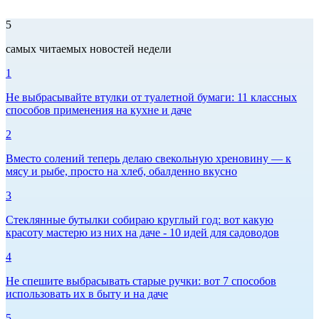
5
самых читаемых новостей недели
1
Не выбрасывайте втулки от туалетной бумаги: 11 классных
способов применения на кухне и даче
2
Вместо солений теперь делаю свекольную хреновину — к
мясу и рыбе, просто на хлеб, обалденно вкусно
3
Стеклянные бутылки собираю круглый год: вот какую
красоту мастерю из них на даче - 10 идей для садоводов
4
Не спешите выбрасывать старые ручки: вот 7 способов
использовать их в быту и на даче
5