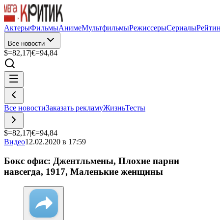
Актеры
Фильмы
Аниме
Мультфильмы
Режиссеры
Сериалы
Рейти
Все новости
$=
82,17
|
€=
94,84
Все новости
Заказать рекламу
Жизнь
Тесты
$=
82,17
|
€=
94,84
Видео
12.02.2020 в 17:59
Бокс офис: Джентльмены, Плохие парни
навсегда, 1917, Маленькие женщины