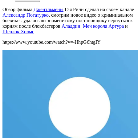
Обзор фильма
Джентльмены
Гая Ричи сделал на своём канале
Александр Потатурко
, смотрим новое видео о криминальном
боевике - удалось ли знаменитому постановщику вернуться к
корням после блокбастеров
Аладдин
,
Меч короля Артура
и
Шерлок Холмс
.
https://www.youtube.com/watch?v=-HhpG6htgIY