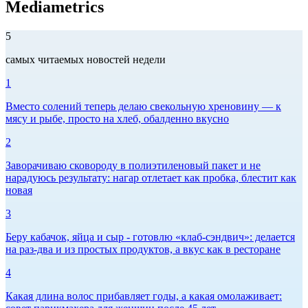
Mediametrics
5
самых читаемых новостей недели
1
Вместо солений теперь делаю свекольную хреновину — к
мясу и рыбе, просто на хлеб, обалденно вкусно
2
Заворачиваю сковороду в полиэтиленовый пакет и не
нарадуюсь результату: нагар отлетает как пробка, блестит как
новая
3
Беру кабачок, яйца и сыр - готовлю «клаб-сэндвич»: делается
на раз-два и из простых продуктов, а вкус как в ресторане
4
Какая длина волос прибавляет годы, а какая омолаживает: