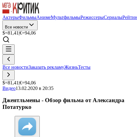
Актеры
Фильмы
Аниме
Мультфильмы
Режиссеры
Сериалы
Рейти
Все новости
$=
81,41
|
€=
94,06
Все новости
Заказать рекламу
Жизнь
Тесты
$=
81,41
|
€=
94,06
Видео
13.02.2020 в 20:35
Джентльмены - Обзор фильма от Александра
Потатурко