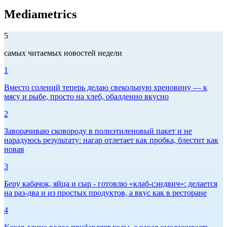
Mediametrics
5
самых читаемых новостей недели
1
Вместо солений теперь делаю свекольную хреновину — к
мясу и рыбе, просто на хлеб, обалденно вкусно
2
Заворачиваю сковороду в полиэтиленовый пакет и не
нарадуюсь результату: нагар отлетает как пробка, блестит как
новая
3
Беру кабачок, яйца и сыр - готовлю «клаб-сэндвич»: делается
на раз-два и из простых продуктов, а вкус как в ресторане
4