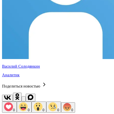
Василий Солодянкин
Аналитик
Поделиться новостью
0
0
0
0
0