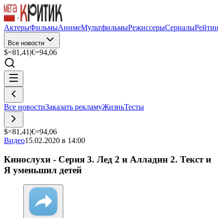
Актеры
Фильмы
Аниме
Мультфильмы
Режиссеры
Сериалы
Рейти
Все новости
$=
81,41
|
€=
94,06
Все новости
Заказать рекламу
Жизнь
Тесты
$=
81,41
|
€=
94,06
Видео
15.02.2020 в 14:00
Кинослухи - Серия 3. Лед 2 и Алладин 2. Текст и
Я уменьшил детей