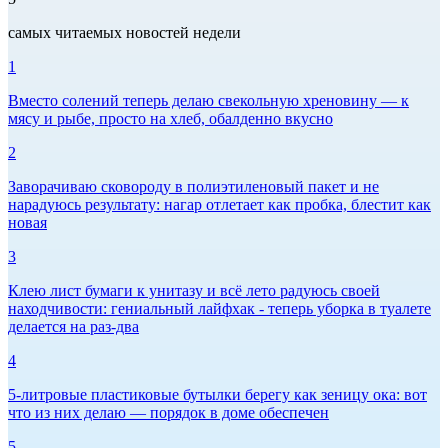
самых читаемых новостей недели
1
Вместо солений теперь делаю свекольную хреновину — к
мясу и рыбе, просто на хлеб, обалденно вкусно
2
Заворачиваю сковороду в полиэтиленовый пакет и не
нарадуюсь результату: нагар отлетает как пробка, блестит как
новая
3
Клею лист бумаги к унитазу и всё лето радуюсь своей
находчивости: гениальный лайфхак - теперь уборка в туалете
делается на раз-два
4
5-литровые пластиковые бутылки берегу как зеницу ока: вот
что из них делаю — порядок в доме обеспечен
5