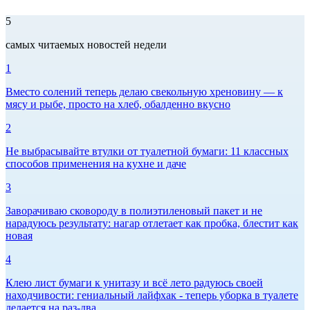
5
самых читаемых новостей недели
1
Вместо солений теперь делаю свекольную хреновину — к
мясу и рыбе, просто на хлеб, обалденно вкусно
2
Не выбрасывайте втулки от туалетной бумаги: 11 классных
способов применения на кухне и даче
3
Заворачиваю сковороду в полиэтиленовый пакет и не
нарадуюсь результату: нагар отлетает как пробка, блестит как
новая
4
Клею лист бумаги к унитазу и всё лето радуюсь своей
находчивости: гениальный лайфхак - теперь уборка в туалете
делается на раз-два