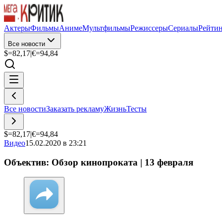
Актеры
Фильмы
Аниме
Мультфильмы
Режиссеры
Сериалы
Рейти
Все новости
$=
82,17
|
€=
94,84
Все новости
Заказать рекламу
Жизнь
Тесты
$=
82,17
|
€=
94,84
Видео
15.02.2020 в 23:21
Объектив: Обзор кинопроката | 13 февраля