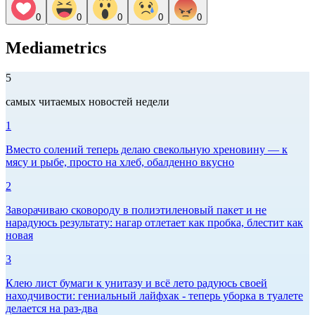
0
0
0
0
0
Mediametrics
5
самых читаемых новостей недели
1
Вместо солений теперь делаю свекольную хреновину — к
мясу и рыбе, просто на хлеб, обалденно вкусно
2
Заворачиваю сковороду в полиэтиленовый пакет и не
нарадуюсь результату: нагар отлетает как пробка, блестит как
новая
3
Клею лист бумаги к унитазу и всё лето радуюсь своей
находчивости: гениальный лайфхак - теперь уборка в туалете
делается на раз-два