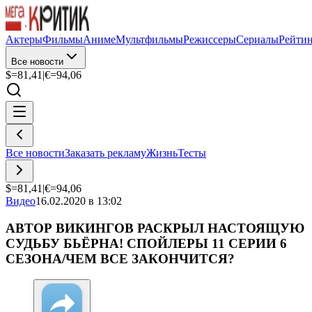
Актеры
Фильмы
Аниме
Мультфильмы
Режиссеры
Сериалы
Рейти
Все новости
$=
81,41
|
€=
94,06
Все новости
Заказать рекламу
Жизнь
Тесты
$=
81,41
|
€=
94,06
Видео
16.02.2020 в 13:02
АВТОР ВИКИНГОВ РАСКРЫЛ НАСТОЯЩУЮ
СУДЬБУ БЬЁРНА! СПОЙЛЕРЫ 11 СЕРИИ 6
СЕЗОНА/ЧЕМ ВСЕ ЗАКОНЧИТСЯ?