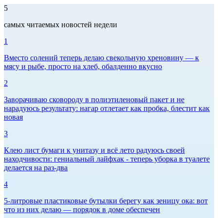
5
самых читаемых новостей недели
1
Вместо солений теперь делаю свекольную хреновину — к
мясу и рыбе, просто на хлеб, обалденно вкусно
2
Заворачиваю сковороду в полиэтиленовый пакет и не
нарадуюсь результату: нагар отлетает как пробка, блестит как
новая
3
Клею лист бумаги к унитазу и всё лето радуюсь своей
находчивости: гениальный лайфхак - теперь уборка в туалете
делается на раз-два
4
5-литровые пластиковые бутылки берегу как зеницу ока: вот
что из них делаю — порядок в доме обеспечен