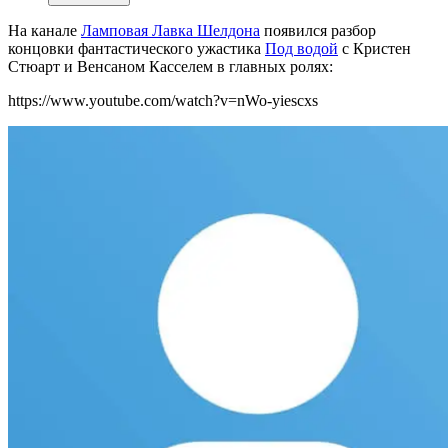
На канале
Ламповая Лавка Шелдона
появился разбор
концовки фантастического ужастика
Под водой
с Кристен
Стюарт и Венсаном Касселем в главных ролях:
https://www.youtube.com/watch?v=nWo-yiescxs