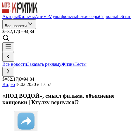
Актеры
Фильмы
Аниме
Мультфильмы
Режиссеры
Сериалы
Рейти
Все новости
$=
82,17
|
€=
94,84
Все новости
Заказать рекламу
Жизнь
Тесты
$=
82,17
|
€=
94,84
Видео
18.02.2020 в 17:57
«ПОД ВОДОЙ», смысл фильма, объяснение
концовки | Ктулху вернулся!?