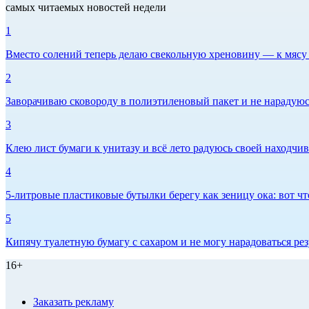
самых читаемых новостей недели
1
Вместо солений теперь делаю свекольную хреновину — к мясу и
2
Заворачиваю сковороду в полиэтиленовый пакет и не нарадуюсь 
3
Клею лист бумаги к унитазу и всё лето радуюсь своей находчиво
4
5-литровые пластиковые бутылки берегу как зеницу ока: вот ч
5
Кипячу туалетную бумагу с сахаром и не могу нарадоваться рез
16+
Заказать рекламу