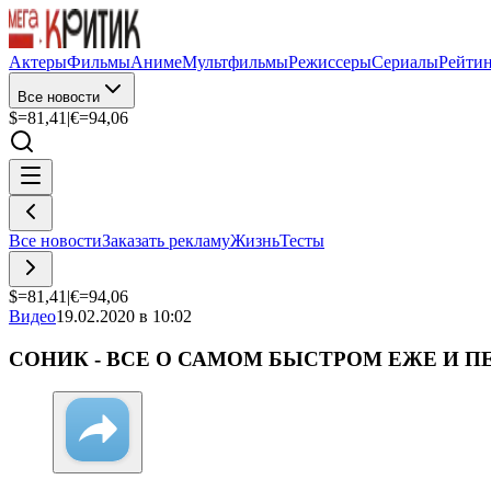
Актеры
Фильмы
Аниме
Мультфильмы
Режиссеры
Сериалы
Рейти
Все новости
$=
81,41
|
€=
94,06
Все новости
Заказать рекламу
Жизнь
Тесты
$=
81,41
|
€=
94,06
Видео
19.02.2020 в 10:02
СОНИК - ВСЕ О САМОМ БЫСТРОМ ЕЖЕ И П