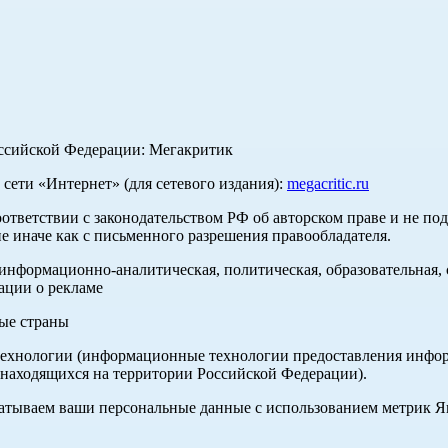
оссийской Федерации: Мегакритик
ети «Интернет» (для сетевого издания):
megacritic.ru
оответствии с законодательством РФ об авторском праве и не по
е иначе как с письменного разрешения правообладателя.
нформационно-аналитическая, политическая, образовательная, с
ации о рекламе
ные страны
хнологии (информационные технологии предоставления информа
 находящихся на территории Российской Федерации).
абатываем ваши персональные данные с использованием метрик 