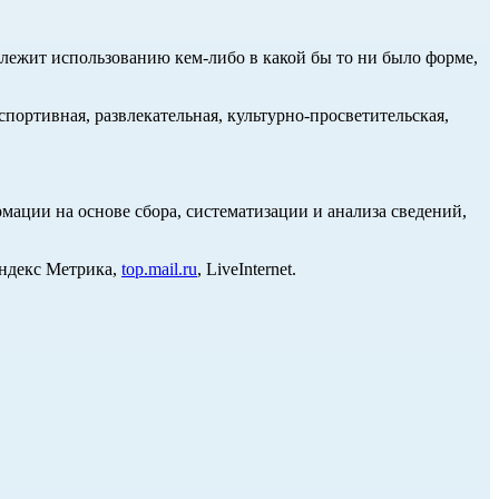
длежит использованию кем-либо в какой бы то ни было форме,
портивная, развлекательная, культурно-просветительская,
ции на основе сбора, систематизации и анализа сведений,
Яндекс Метрика,
top.mail.ru
, LiveInternet.