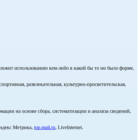
длежит использованию кем-либо в какой бы то ни было форме,
портивная, развлекательная, культурно-просветительская,
ции на основе сбора, систематизации и анализа сведений,
Яндекс Метрика,
top.mail.ru
, LiveInternet.