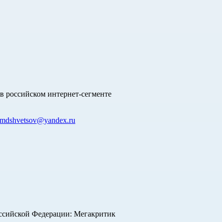
в российском интернет-сегменте
mdshvetsov@yandex.ru
оссийской Федерации: Мегакритик