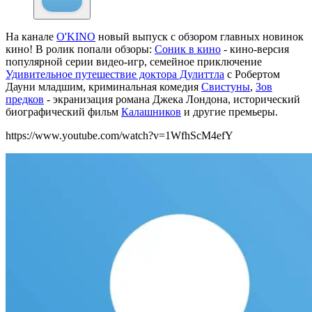
На канале
O'KINO
новый выпуск с обзором главных новинок
кино! В ролик попали обзоры:
Соник в кино
- кино-версия
популярной серии видео-игр, семейное приключение
Удивительное путешествие доктора Дулиттла
с Робертом
Дауни младшим, криминальная комедия
Свистуны
,
Зов
предков
- экранизация романа Джека Лондона, исторический
биографический фильм
Калашников
и другие премьеры.
https://www.youtube.com/watch?v=1WfhScM4efY