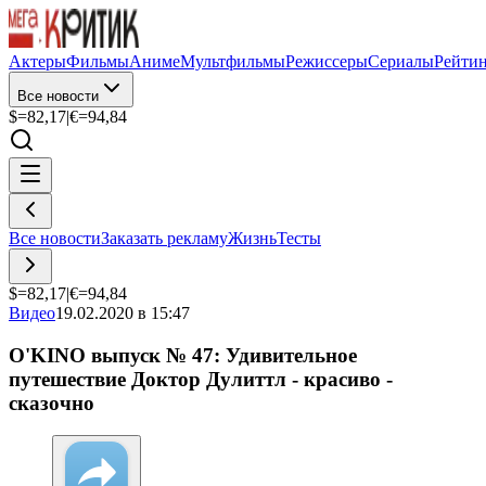
Актеры
Фильмы
Аниме
Мультфильмы
Режиссеры
Сериалы
Рейти
Все новости
$=
82,17
|
€=
94,84
Все новости
Заказать рекламу
Жизнь
Тесты
$=
82,17
|
€=
94,84
Видео
19.02.2020 в 15:47
O'KINO выпуск № 47: Удивительное
путешествие Доктор Дулиттл - красиво -
сказочно