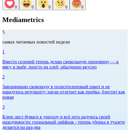
0
0
0
0
0
Mediametrics
5
самых читаемых новостей недели
1
Вместо солений теперь делаю свекольную хреновину — к
мясу и рыбе, просто на хлеб, обалденно вкусно
2
Заворачиваю сковороду в полиэтиленовый пакет и не
нарадуюсь результату: нагар отлетает как пробка, блестит как
новая
3
Клею лист бумаги к унитазу и всё лето радуюсь своей
находчивости: гениальный лайфхак - теперь уборка в туалете
делается на раз-два