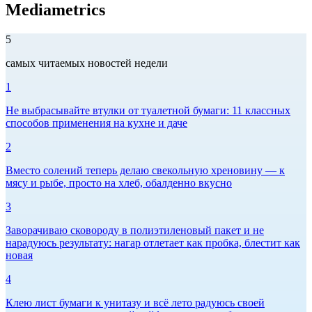
Mediametrics
5
самых читаемых новостей недели
1
Не выбрасывайте втулки от туалетной бумаги: 11 классных
способов применения на кухне и даче
2
Вместо солений теперь делаю свекольную хреновину — к
мясу и рыбе, просто на хлеб, обалденно вкусно
3
Заворачиваю сковороду в полиэтиленовый пакет и не
нарадуюсь результату: нагар отлетает как пробка, блестит как
новая
4
Клею лист бумаги к унитазу и всё лето радуюсь своей