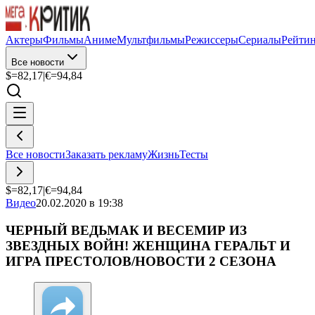
Актеры
Фильмы
Аниме
Мультфильмы
Режиссеры
Сериалы
Рейти
Все новости
$=
82,17
|
€=
94,84
Все новости
Заказать рекламу
Жизнь
Тесты
$=
82,17
|
€=
94,84
Видео
20.02.2020 в 19:38
ЧЕРНЫЙ ВЕДЬМАК И ВЕСЕМИР ИЗ
ЗВЕЗДНЫХ ВОЙН! ЖЕНЩИНА ГЕРАЛЬТ И
ИГРА ПРЕСТОЛОВ/НОВОСТИ 2 СЕЗОНА