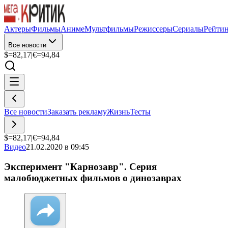
Актеры
Фильмы
Аниме
Мультфильмы
Режиссеры
Сериалы
Рейти
Все новости
$=
82,17
|
€=
94,84
Все новости
Заказать рекламу
Жизнь
Тесты
$=
82,17
|
€=
94,84
Видео
21.02.2020 в 09:45
Эксперимент "Карнозавр". Серия
малобюджетных фильмов о динозаврах