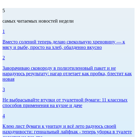
5
самых читаемых новостей недели
1
Вместо солений теперь делаю свекольную хреновину — к
мясу и рыбе, просто на хлеб, обалденно вкусно
2
Заворачиваю сковороду в полиэтиленовый пакет и не
нарадуюсь результату: нагар отлетает как пробка, блестит как
новая
3
Не выбрасывайте втулки от туалетной бумаги: 11 классных
способов применения на кухне и даче
4
Клею лист бумаги к унитазу и всё лето радуюсь своей
находчивости: гениальный лайфхак - теперь уборка в туалете