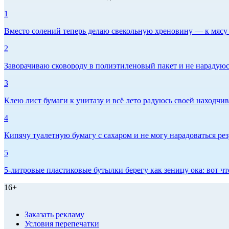
1
Вместо солений теперь делаю свекольную хреновину — к мясу и
2
Заворачиваю сковороду в полиэтиленовый пакет и не нарадуюсь 
3
Клею лист бумаги к унитазу и всё лето радуюсь своей находчиво
4
Кипячу туалетную бумагу с сахаром и не могу нарадоваться рез
5
5-литровые пластиковые бутылки берегу как зеницу ока: вот ч
16+
Заказать рекламу
Условия перепечатки