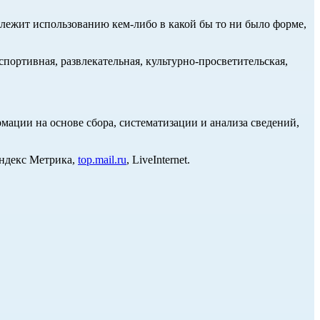
длежит использованию кем-либо в какой бы то ни было форме,
портивная, развлекательная, культурно-просветительская,
ции на основе сбора, систематизации и анализа сведений,
Яндекс Метрика,
top.mail.ru
, LiveInternet.