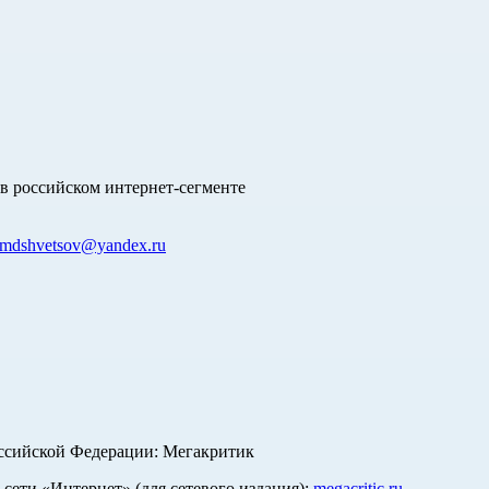
в российском интернет-сегменте
mdshvetsov@yandex.ru
оссийской Федерации: Мегакритик
ети «Интернет» (для сетевого издания):
megacritic.ru