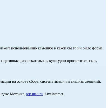
длежит использованию кем-либо в какой бы то ни было форме,
портивная, развлекательная, культурно-просветительская,
ции на основе сбора, систематизации и анализа сведений,
Яндекс Метрика,
top.mail.ru
, LiveInternet.