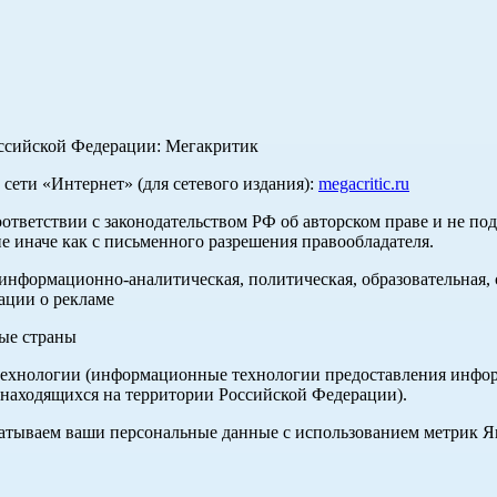
оссийской Федерации: Мегакритик
ети «Интернет» (для сетевого издания):
megacritic.ru
оответствии с законодательством РФ об авторском праве и не по
е иначе как с письменного разрешения правообладателя.
нформационно-аналитическая, политическая, образовательная, с
ации о рекламе
ные страны
хнологии (информационные технологии предоставления информа
 находящихся на территории Российской Федерации).
абатываем ваши персональные данные с использованием метрик 