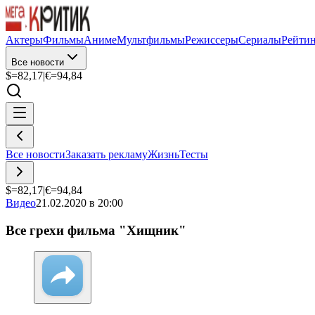
Актеры
Фильмы
Аниме
Мультфильмы
Режиссеры
Сериалы
Рейти
Все новости
$=
82,17
|
€=
94,84
Все новости
Заказать рекламу
Жизнь
Тесты
$=
82,17
|
€=
94,84
Видео
21.02.2020 в 20:00
Все грехи фильма "Хищник"