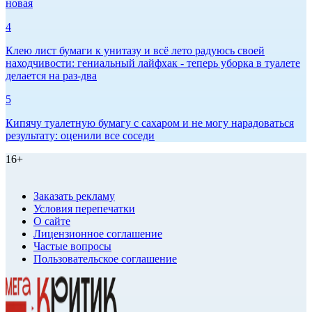
новая
4
Клею лист бумаги к унитазу и всё лето радуюсь своей
находчивости: гениальный лайфхак - теперь уборка в туалете
делается на раз-два
5
Кипячу туалетную бумагу с сахаром и не могу нарадоваться
результату: оценили все соседи
16+
Заказать рекламу
Условия перепечатки
О сайте
Лицензионное соглашение
Частые вопросы
Пользовательское соглашение