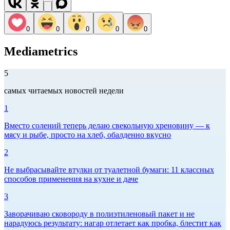
0
0
0
0
0
Mediametrics
5
самых читаемых новостей недели
1
Вместо солений теперь делаю свекольную хреновину — к
мясу и рыбе, просто на хлеб, обалденно вкусно
2
Не выбрасывайте втулки от туалетной бумаги: 11 классных
способов применения на кухне и даче
3
Заворачиваю сковороду в полиэтиленовый пакет и не
нарадуюсь результату: нагар отлетает как пробка, блестит как