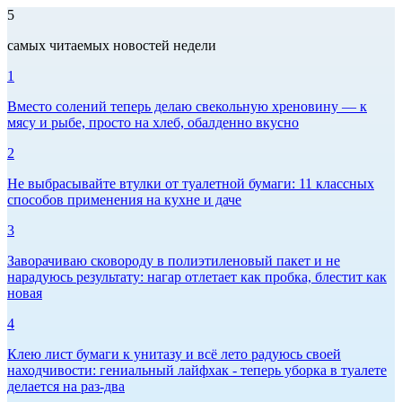
5
самых читаемых новостей недели
1
Вместо солений теперь делаю свекольную хреновину — к
мясу и рыбе, просто на хлеб, обалденно вкусно
2
Не выбрасывайте втулки от туалетной бумаги: 11 классных
способов применения на кухне и даче
3
Заворачиваю сковороду в полиэтиленовый пакет и не
нарадуюсь результату: нагар отлетает как пробка, блестит как
новая
4
Клею лист бумаги к унитазу и всё лето радуюсь своей
находчивости: гениальный лайфхак - теперь уборка в туалете
делается на раз-два