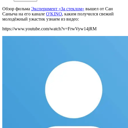
Обзор фильма
Эксперимент «За стеклом»
вышел от Сан
Саныча на его канале
O'KINO
, каким получился свежий
молодёжный ужастик узнаем из видео:
https://www.youtube.com/watch?v=FrwVyw14jRM