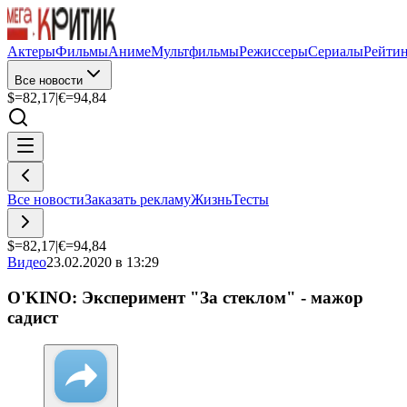
Актеры
Фильмы
Аниме
Мультфильмы
Режиссеры
Сериалы
Рейти
Все новости
$=
82,17
|
€=
94,84
Все новости
Заказать рекламу
Жизнь
Тесты
$=
82,17
|
€=
94,84
Видео
23.02.2020 в 13:29
O'KINO: Эксперимент "За стеклом" - мажор
садист