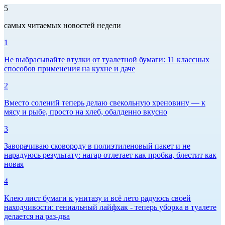
5
самых читаемых новостей недели
1
Не выбрасывайте втулки от туалетной бумаги: 11 классных
способов применения на кухне и даче
2
Вместо солений теперь делаю свекольную хреновину — к
мясу и рыбе, просто на хлеб, обалденно вкусно
3
Заворачиваю сковороду в полиэтиленовый пакет и не
нарадуюсь результату: нагар отлетает как пробка, блестит как
новая
4
Клею лист бумаги к унитазу и всё лето радуюсь своей
находчивости: гениальный лайфхак - теперь уборка в туалете
делается на раз-два