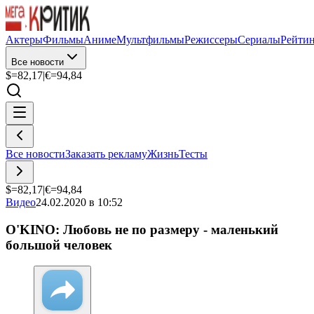
Актеры
Фильмы
Аниме
Мультфильмы
Режиссеры
Сериалы
Рейти
Все новости
$=
82,17
|
€=
94,84
Все новости
Заказать рекламу
Жизнь
Тесты
$=
82,17
|
€=
94,84
Видео
24.02.2020 в 10:52
O'KINO: Любовь не по размеру - маленький
большой человек