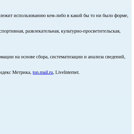
длежит использованию кем-либо в какой бы то ни было форме,
портивная, развлекательная, культурно-просветительская,
ции на основе сбора, систематизации и анализа сведений,
Яндекс Метрика,
top.mail.ru
, LiveInternet.