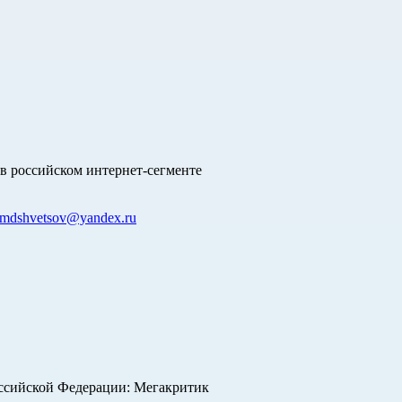
в российском интернет-сегменте
mdshvetsov@yandex.ru
оссийской Федерации: Мегакритик