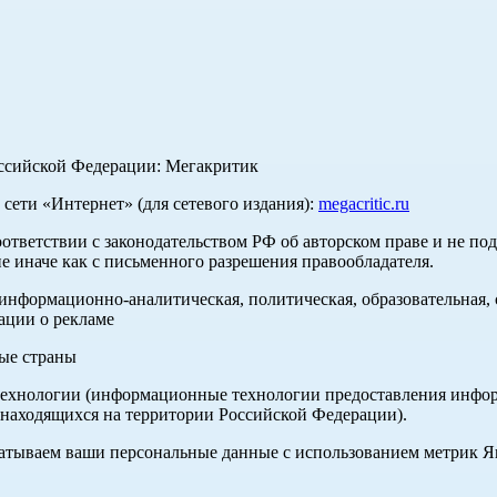
оссийской Федерации: Мегакритик
ети «Интернет» (для сетевого издания):
megacritic.ru
оответствии с законодательством РФ об авторском праве и не по
е иначе как с письменного разрешения правообладателя.
нформационно-аналитическая, политическая, образовательная, с
ации о рекламе
ные страны
хнологии (информационные технологии предоставления информа
 находящихся на территории Российской Федерации).
абатываем ваши персональные данные с использованием метрик 