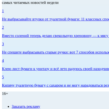
самых читаемых новостей недели
1
Не выбрасывайте втулки от туалетной бумаги: 11 классных спо
2
Вместо солений теперь делаю свекольную хреновину — к мясу и
3
Не спешите выбрасывать старые ручки: вот 7 способов использо
4
Клею лист бумаги к унитазу и всё лето радуюсь своей находчиво
5
Кипячу туалетную бумагу с сахаром и не могу нарадоваться рез
16+
Заказать рекламу