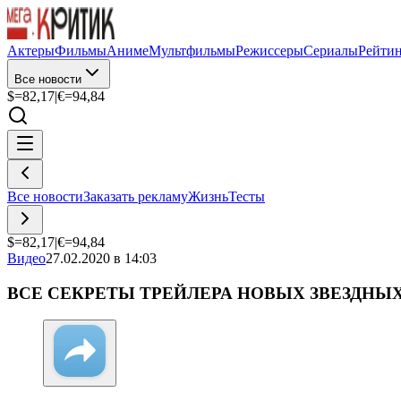
Актеры
Фильмы
Аниме
Мультфильмы
Режиссеры
Сериалы
Рейти
Все новости
$=
82,17
|
€=
94,84
Все новости
Заказать рекламу
Жизнь
Тесты
$=
82,17
|
€=
94,84
Видео
27.02.2020 в 14:03
ВСЕ СЕКРЕТЫ ТРЕЙЛЕРА НОВЫХ ЗВЕЗДНЫ