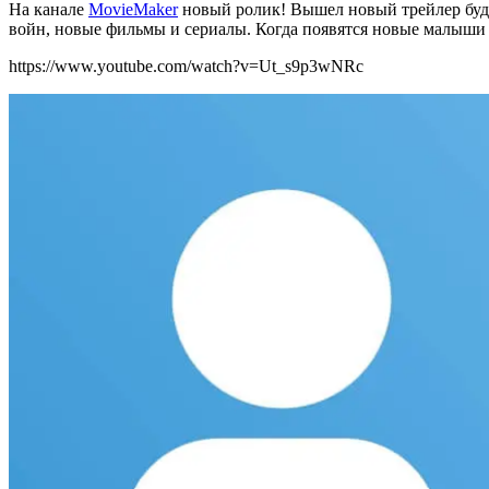
На канале
MovieMaker
новый ролик! Вышел новый трейлер будущ
войн, новые фильмы и сериалы. Когда появятся новые малыши 
https://www.youtube.com/watch?v=Ut_s9p3wNRc