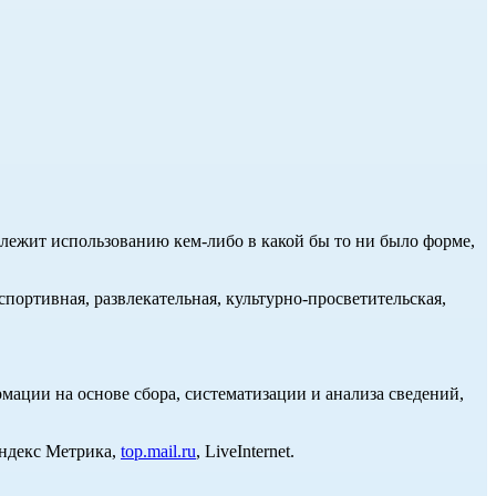
длежит использованию кем-либо в какой бы то ни было форме,
портивная, развлекательная, культурно-просветительская,
ции на основе сбора, систематизации и анализа сведений,
Яндекс Метрика,
top.mail.ru
, LiveInternet.