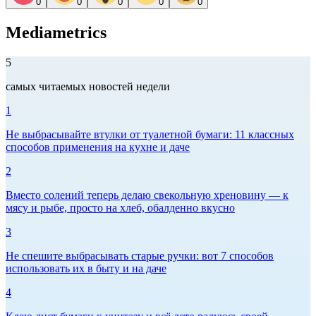
0
0
0
0
0
Mediametrics
5
самых читаемых новостей недели
1
Не выбрасывайте втулки от туалетной бумаги: 11 классных
способов применения на кухне и даче
2
Вместо солений теперь делаю свекольную хреновину — к
мясу и рыбе, просто на хлеб, обалденно вкусно
3
Не спешите выбрасывать старые ручки: вот 7 способов
использовать их в быту и на даче
4