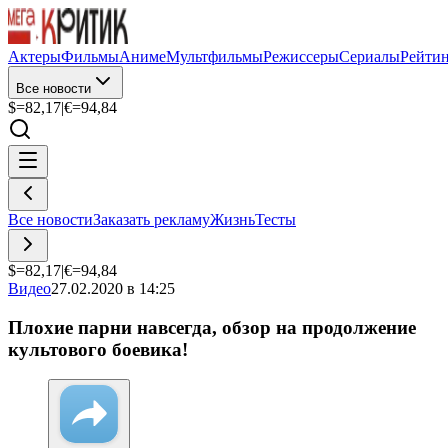
Актеры
Фильмы
Аниме
Мультфильмы
Режиссеры
Сериалы
Рейти
Все новости
$=
82,17
|
€=
94,84
Все новости
Заказать рекламу
Жизнь
Тесты
$=
82,17
|
€=
94,84
Видео
27.02.2020 в 14:25
Плохие парни навсегда, обзор на продолжение
культового боевика!