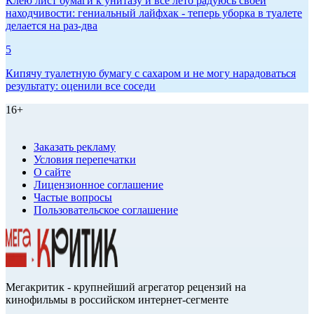
Клею лист бумаги к унитазу и всё лето радуюсь своей
находчивости: гениальный лайфхак - теперь уборка в туалете
делается на раз-два
5
Кипячу туалетную бумагу с сахаром и не могу нарадоваться
результату: оценили все соседи
16+
Заказать рекламу
Условия перепечатки
О сайте
Лицензионное соглашение
Частые вопросы
Пользовательское соглашение
Мегакритик - крупнейший агрегатор рецензий на
кинофильмы в российском интернет-сегменте