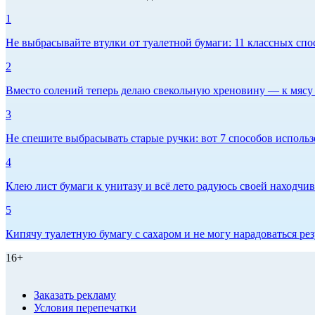
1
Не выбрасывайте втулки от туалетной бумаги: 11 классных спо
2
Вместо солений теперь делаю свекольную хреновину — к мясу и
3
Не спешите выбрасывать старые ручки: вот 7 способов использо
4
Клею лист бумаги к унитазу и всё лето радуюсь своей находчиво
5
Кипячу туалетную бумагу с сахаром и не могу нарадоваться рез
16+
Заказать рекламу
Условия перепечатки