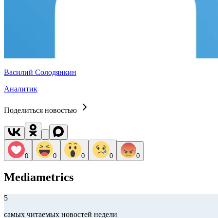
Василий Солодянкин
Аналитик
Поделиться новостью
0
0
0
0
0
Mediametrics
5
самых читаемых новостей недели