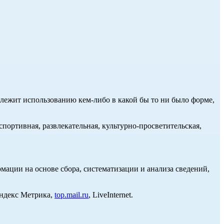
длежит использованию кем-либо в какой бы то ни было форме,
портивная, развлекательная, культурно-просветительская,
ции на основе сбора, систематизации и анализа сведений,
Яндекс Метрика,
top.mail.ru
, LiveInternet.