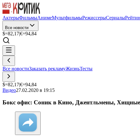
Актеры
Фильмы
Аниме
Мультфильмы
Режиссеры
Сериалы
Рейти
Все новости
$=
82,17
|
€=
94,84
Все новости
Заказать рекламу
Жизнь
Тесты
$=
82,17
|
€=
94,84
Видео
27.02.2020 в 19:15
Бокс офис: Соник в Кино, Джентльмены, Хищные