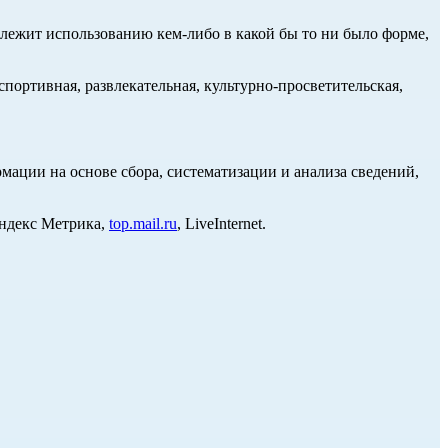
длежит использованию кем-либо в какой бы то ни было форме,
портивная, развлекательная, культурно-просветительская,
ции на основе сбора, систематизации и анализа сведений,
Яндекс Метрика,
top.mail.ru
, LiveInternet.