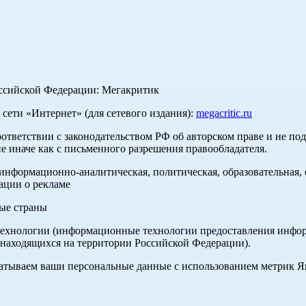
оссийской Федерации: Мегакритик
ети «Интернет» (для сетевого издания):
megacritic.ru
оответствии с законодательством РФ об авторском праве и не по
е иначе как с письменного разрешения правообладателя.
нформационно-аналитическая, политическая, образовательная, с
ации о рекламе
ные страны
хнологии (информационные технологии предоставления информа
 находящихся на территории Российской Федерации).
абатываем ваши персональные данные с использованием метрик 