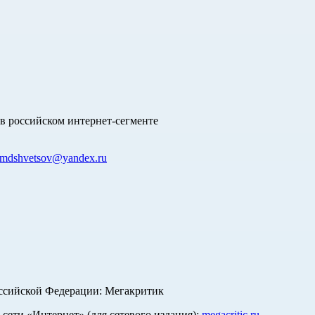
в российском интернет-сегменте
mdshvetsov@yandex.ru
оссийской Федерации: Мегакритик
ети «Интернет» (для сетевого издания):
megacritic.ru