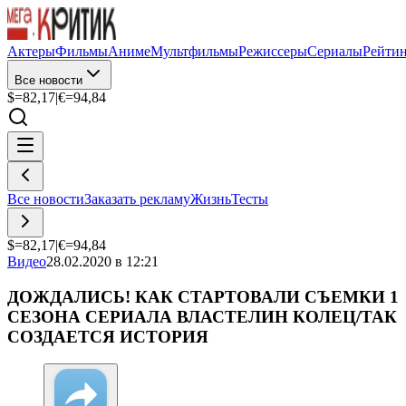
Актеры
Фильмы
Аниме
Мультфильмы
Режиссеры
Сериалы
Рейти
Все новости
$=
82,17
|
€=
94,84
Все новости
Заказать рекламу
Жизнь
Тесты
$=
82,17
|
€=
94,84
Видео
28.02.2020 в 12:21
ДОЖДАЛИСЬ! КАК СТАРТОВАЛИ СЪЕМКИ 1
СЕЗОНА СЕРИАЛА ВЛАСТЕЛИН КОЛЕЦ/ТАК
СОЗДАЕТСЯ ИСТОРИЯ