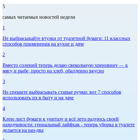
5
самых читаемых новостей недели
1
Не выбрасывайте втулки от туалетной бумаги: 11 классных
способов применения на кухне и даче
2
Вместо солений теперь делаю свекольную хреновину — к
мясу и рыбе, просто на хлеб, обалденно вкусно
3
Не спешите выбрасывать старые ручки: вот 7 способов
использовать их в быту и на даче
4
Клею лист бумаги к унитазу и всё лето радуюсь своей
находчивости: гениальный лайфхак - теперь уборка в туалете
делается на раз-два