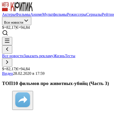
Актеры
Фильмы
Аниме
Мультфильмы
Режиссеры
Сериалы
Рейти
Все новости
$=
82,17
|
€=
94,84
Все новости
Заказать рекламу
Жизнь
Тесты
$=
82,17
|
€=
94,84
Видео
28.02.2020 в 17:59
ТОП10 фильмов про животных-убийц (Часть 3)