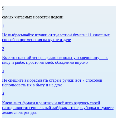
5
самых читаемых новостей недели
1
Не выбрасывайте втулки от туалетной бумаги: 11 классных
способов применения на кухне и даче
2
Вместо солений теперь делаю свекольную хреновину — к
мясу и рыбе, просто на хлеб, обалденно вкусно
3
Не спешите выбрасывать старые ручки: вот 7 способов
использовать их в быту и на даче
4
Клею лист бумаги к унитазу и всё лето радуюсь своей
находчивости: гениальный лайфхак - теперь уборка в туалете
делается на раз-два