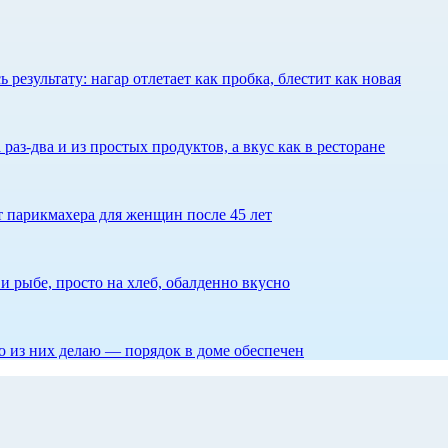
результату: нагар отлетает как пробка, блестит как новая
 раз-два и из простых продуктов, а вкус как в ресторане
ет парикмахера для женщин после 45 лет
 рыбе, просто на хлеб, обалденно вкусно
то из них делаю — порядок в доме обеспечен