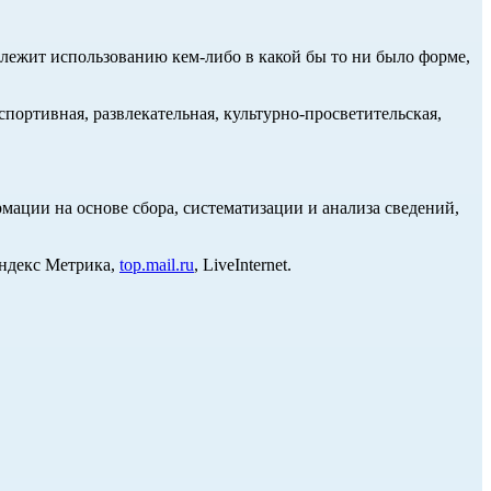
длежит использованию кем-либо в какой бы то ни было форме,
портивная, развлекательная, культурно-просветительская,
ции на основе сбора, систематизации и анализа сведений,
Яндекс Метрика,
top.mail.ru
, LiveInternet.