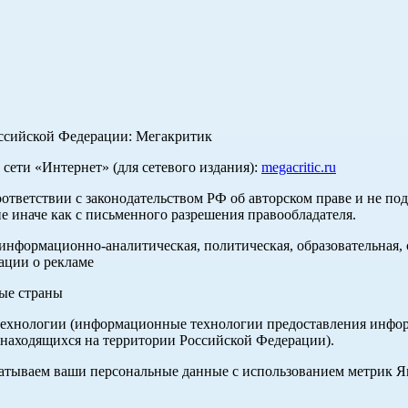
оссийской Федерации: Мегакритик
ети «Интернет» (для сетевого издания):
megacritic.ru
оответствии с законодательством РФ об авторском праве и не по
е иначе как с письменного разрешения правообладателя.
нформационно-аналитическая, политическая, образовательная, с
ации о рекламе
ные страны
хнологии (информационные технологии предоставления информа
 находящихся на территории Российской Федерации).
абатываем ваши персональные данные с использованием метрик 