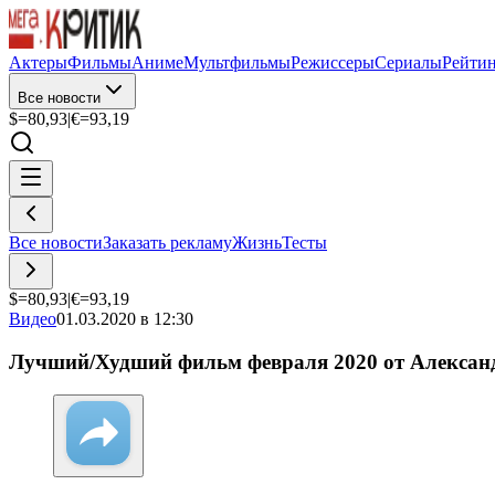
Актеры
Фильмы
Аниме
Мультфильмы
Режиссеры
Сериалы
Рейти
Все новости
$=
80,93
|
€=
93,19
Все новости
Заказать рекламу
Жизнь
Тесты
$=
80,93
|
€=
93,19
Видео
01.03.2020 в 12:30
Лучший/Худший фильм февраля 2020 от Алексан