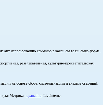
длежит использованию кем-либо в какой бы то ни было форме,
портивная, развлекательная, культурно-просветительская,
ции на основе сбора, систематизации и анализа сведений,
Яндекс Метрика,
top.mail.ru
, LiveInternet.