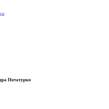
нги
дра Потатурко