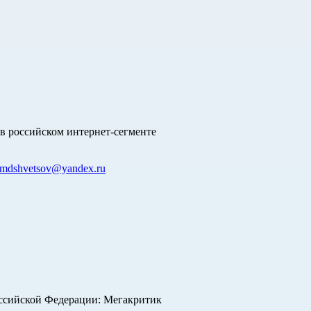
в российском интернет-сегменте
mdshvetsov@yandex.ru
оссийской Федерации: Мегакритик