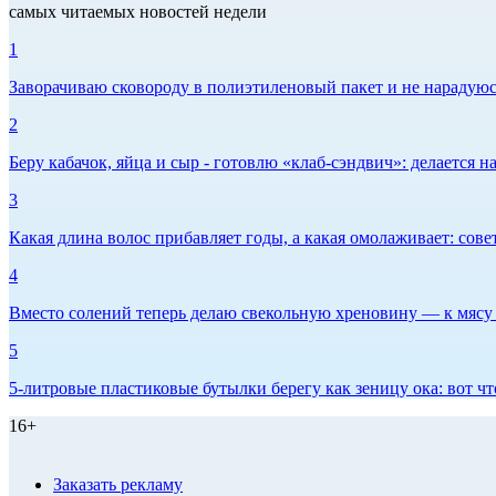
самых читаемых новостей недели
1
Заворачиваю сковороду в полиэтиленовый пакет и не нарадуюсь 
2
Беру кабачок, яйца и сыр - готовлю «клаб-сэндвич»: делается на
3
Какая длина волос прибавляет годы, а какая омолаживает: сов
4
Вместо солений теперь делаю свекольную хреновину — к мясу и
5
5-литровые пластиковые бутылки берегу как зеницу ока: вот ч
16+
Заказать рекламу